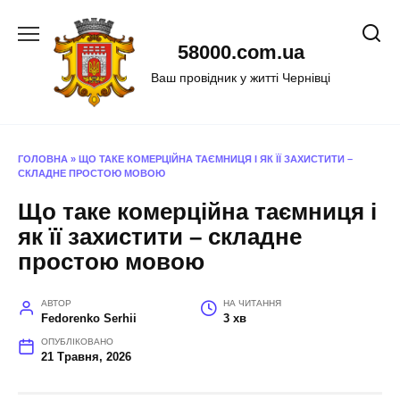
Перейти
до
58000.com.ua
вмісту
Ваш провідник у житті Чернівці
ГОЛОВНА
»
ЩО ТАКЕ КОМЕРЦІЙНА ТАЄМНИЦЯ І ЯК ЇЇ ЗАХИСТИТИ –
СКЛАДНЕ ПРОСТОЮ МОВОЮ
Що таке комерційна таємниця і
як її захистити – складне
простою мовою
АВТОР
НА ЧИТАННЯ
Fedorenko Serhii
3 хв
ОПУБЛІКОВАНО
21 Травня, 2026