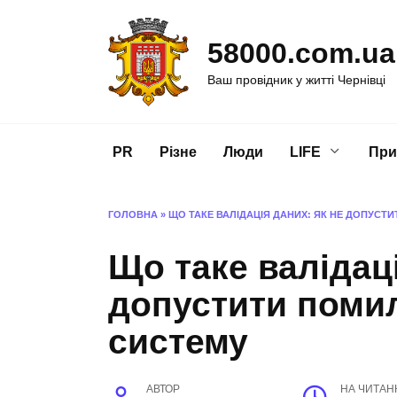
Перейти
до
58000.com.ua
вмісту
Ваш провідник у житті Чернівці
PR
Різне
Люди
LIFE
При
ГОЛОВНА
»
ЩО ТАКЕ ВАЛІДАЦІЯ ДАНИХ: ЯК НЕ ДОПУСТ
Що таке валідаці
допустити поми
систему
АВТОР
НА ЧИТАН