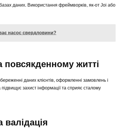
азах даних. Використання фреймворків, як-от Joi або
иває насос свердловини?
та повсякденному житті
береженні даних клієнтів, оформленні замовлень і
а підвищує захист інформації та сприяє сталому
а валідація