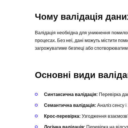
Чому валідація дан
Валідація необхідна для уникнення помилок
процесах. Без неї, дані можуть містити пом
загрожуватиме безпеці або спотворюватиме
Основні види валіда
Синтаксична валідація:
Перевірка дан
Семантична валідація:
Аналіз сенсу і 
Крос-перевірка:
Узгодження взаємозв’
Логічна валідація:
Перевірка на відсут