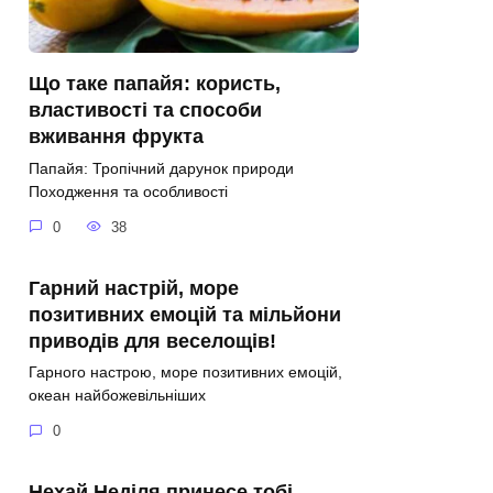
Що таке папайя: користь,
властивості та способи
вживання фрукта
Папайя: Тропічний дарунок природи
Походження та особливості
0
38
Гарний настрій, море
позитивних емоцій та мільйони
приводів для веселощів!
Гарного настрою, море позитивних емоцій,
океан найбожевільніших
0
Нехай Неділя принесе тобі