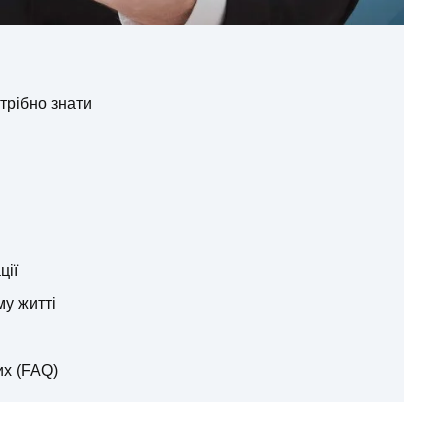
отрібно знати
ції
му житті
их (FAQ)