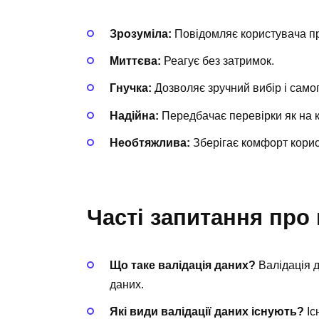
Зрозуміла:
Повідомляє користувача п
Миттєва:
Реагує без затримок.
Гнучка:
Дозволяє зручний вибір і само
Надійна:
Передбачає перевірки як на клі
Необтяжлива:
Зберігає комфорт корист
Часті запитання про
Що таке валідація даних?
Валідація д
даних.
Які види валідації даних існують?
Іс