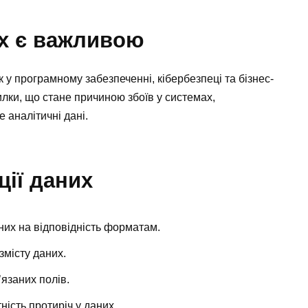
их є важливою
 у програмному забезпеченні, кібербезпеці та бізнес-
илки, що стане причиною збоїв у системах,
 аналітичні дані.
ції даних
их на відповідність форматам.
змісту даних.
язаних полів.
ність протиріч у даних.