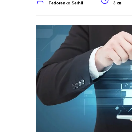
Fedorenko Serhii
3 хв