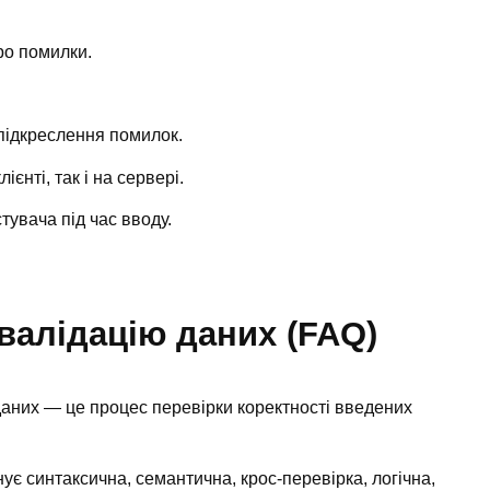
ро помилки.
підкреслення помилок.
єнті, так і на сервері.
увача під час вводу.
 валідацію даних (FAQ)
аних — це процес перевірки коректності введених
нує синтаксична, семантична, крос-перевірка, логічна,