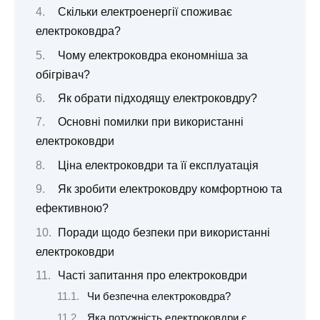
Скільки електроенергії споживає
електроковдра?
Чому електроковдра економніша за
обігрівач?
Як обрати підходящу електроковдру?
Основні помилки при використанні
електроковдри
Ціна електроковдри та її експлуатація
Як зробити електроковдру комфортною та
ефективною?
Поради щодо безпеки при використанні
електроковдри
Часті запитання про електроковдри
Чи безпечна електроковдра?
Яка потужність електроковдри є