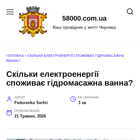
Перейти
до
58000.com.ua
вмісту
Ваш провідник у житті Чернівці
ГОЛОВНА
»
СКІЛЬКИ ЕЛЕКТРОЕНЕРГІЇ СПОЖИВАЄ ГІДРОМАСАЖНА
ВАННА?
Скільки електроенергії
споживає гідромасажна ванна?
АВТОР
НА ЧИТАННЯ
Fedorenko Serhii
3 хв
ОПУБЛІКОВАНО
21 Травня, 2026