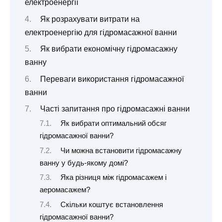
електроенергії
Як розрахувати витрати на
електроенергію для гідромасажної ванни
Як вибрати економічну гідромасажну
ванну
Переваги використання гідромасажної
ванни
Часті запитання про гідромасажні ванни
Як вибрати оптимальний обсяг
гідромасажної ванни?
Чи можна встановити гідромасажну
ванну у будь-якому домі?
Яка різниця між гідромасажем і
аеромасажем?
Скільки коштує встановлення
гідромасажної ванни?