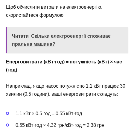
Щоб обчислити витрати на електроенергію,
скористайтеся формулою:
Читати
Скільки електроенергії споживає
пральна машина?
Енерговитрати (кВт·год) = потужність (кВт) × час
(год)
Наприклад, якщо насос потужністю 1.1 кВт працює 30
хвилин (0.5 години), ваші енерговитрати складуть:
1.1 кВт × 0.5 год = 0.55 кВт·год
0.55 кВт·год × 4.32 грн/кВт·год = 2.38 грн