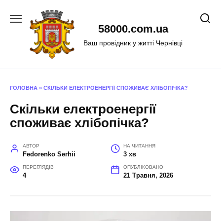
Перейти
до
58000.com.ua
вмісту
Ваш провідник у житті Чернівці
ГОЛОВНА
»
СКІЛЬКИ ЕЛЕКТРОЕНЕРГІЇ СПОЖИВАЄ ХЛІБОПІЧКА?
Скільки електроенергії
споживає хлібопічка?
АВТОР
НА ЧИТАННЯ
Fedorenko Serhii
3 хв
ПЕРЕГЛЯДІВ
ОПУБЛІКОВАНО
4
21 Травня, 2026