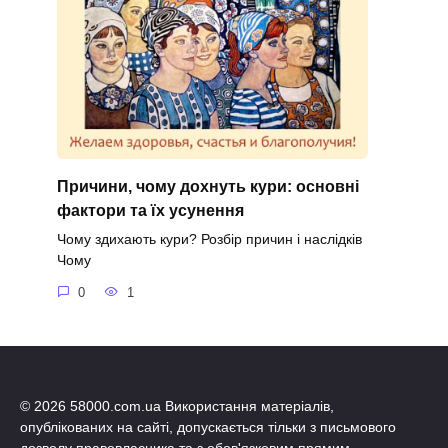
Причини, чому дохнуть кури: основні
фактори та їх усунення
Чому здихають кури? Розбір причин і наслідків
Чому
0
1
© 2026 58000.com.ua Використання матеріалів,
опублікованих на сайті, допускається тільки з письмового
дозволу правовласника та з обов'язковим прямим