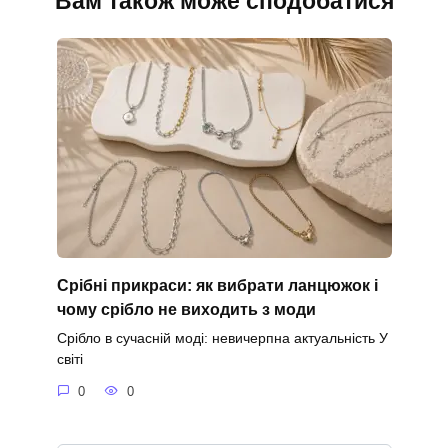
Вам також може сподобатися
Срібні прикраси: як вибрати ланцюжок і
чому срібло не виходить з моди
Срібло в сучасній моді: невичерпна актуальність У
світі
0
0