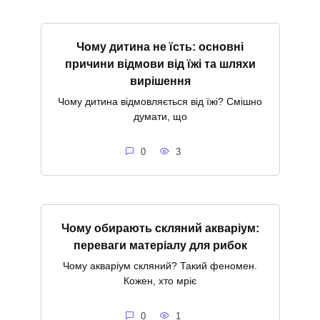
Чому дитина не їсть: основні
причини відмови від їжі та шляхи
вирішення
Чому дитина відмовляється від їжі? Смішно
думати, що
0
3
Чому обирають скляний акваріум:
переваги матеріалу для рибок
Чому акваріум скляний? Такий феномен.
Кожен, хто мріє
0
1