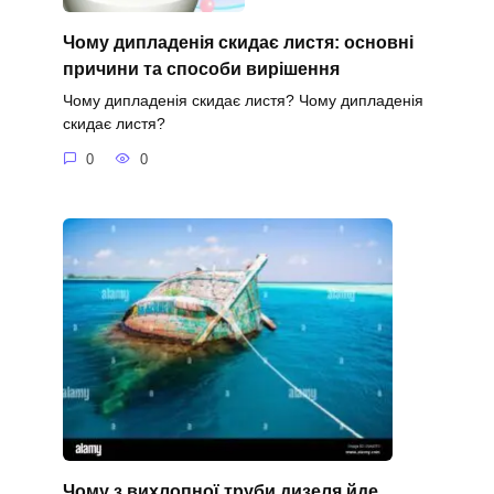
Чому дипладенія скидає листя: основні
причини та способи вирішення
Чому дипладенія скидає листя? Чому дипладенія
скидає листя?
0
0
Чому з вихлопної труби дизеля йде