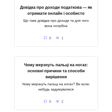
Довідка про доходи податкова — як
отримати онлайн і особисто
Що таке довідка про доходи та для чого
вона потрібна
0
1
Чому мерзнуть пальці на ногах:
основні причини та способи
вирішення
Чому мерзнуть пальці на ногах? Ви коли-
небудь задумувалися
0
2