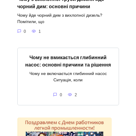
чорний дим: основні причини
Чому йде чорний дим з вихлопної дизель?
Помітили, що
0
1
Чому не вмикається глибинний
насос: основні причини та рішення
Чому не включається глибинний насос
Ситуація, коли
0
2