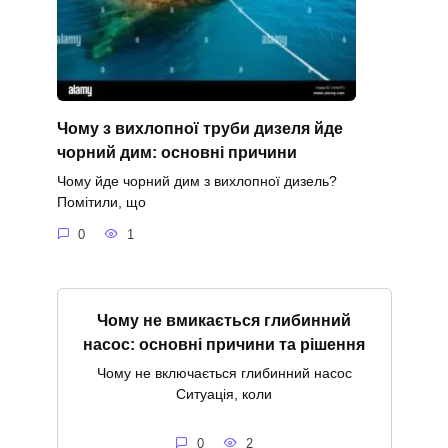
Чому з вихлопної труби дизеля йде
чорний дим: основні причини
Чому йде чорний дим з вихлопної дизель?
Помітили, що
0
1
Чому не вмикається глибинний
насос: основні причини та рішення
Чому не включається глибинний насос
Ситуація, коли
0
2