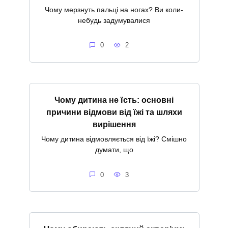
Чому мерзнуть пальці на ногах? Ви коли-
небудь задумувалися
0
2
Чому дитина не їсть: основні
причини відмови від їжі та шляхи
вирішення
Чому дитина відмовляється від їжі? Смішно
думати, що
0
3