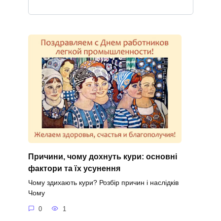
Причини, чому дохнуть кури: основні
фактори та їх усунення
Чому здихають кури? Розбір причин і наслідків
Чому
0
1