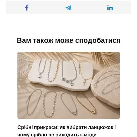
Вам також може сподобатися
Срібні прикраси: як вибрати ланцюжок і
чому срібло не виходить з моди