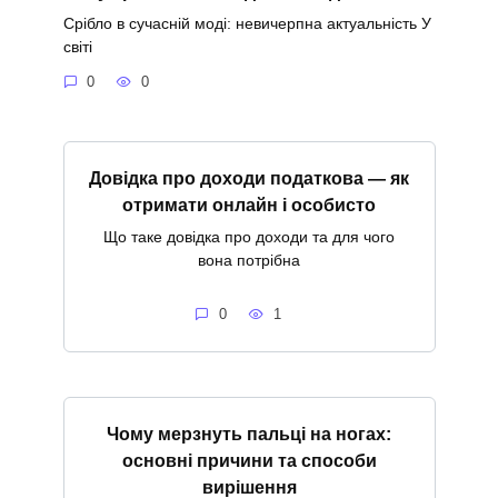
Срібло в сучасній моді: невичерпна актуальність У
світі
0
0
Довідка про доходи податкова — як
отримати онлайн і особисто
Що таке довідка про доходи та для чого
вона потрібна
0
1
Чому мерзнуть пальці на ногах:
основні причини та способи
вирішення