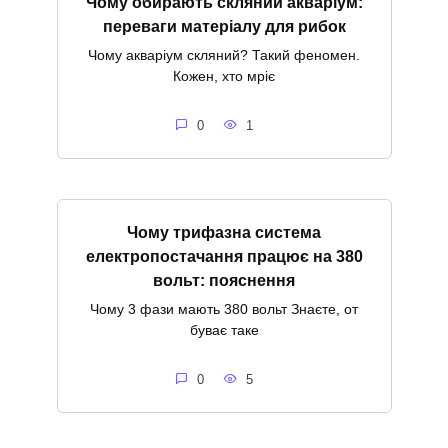
Чому обирають скляний акваріум:
переваги матеріалу для рибок
Чому акваріум скляний? Такий феномен.
Кожен, хто мріє
0
1
Чому трифазна система
електропостачання працює на 380
вольт: пояснення
Чому 3 фази мають 380 вольт Знаєте, от
буває таке
0
5