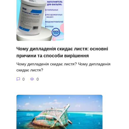
Чому дипладенія скидає листя: основні
причини та способи вирішення
Чому дипладенія скидає листя? Чому дипладенія
скидає листя?
0
0