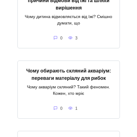
причини відмови від їжі та шляхи
вирішення
Чому дитина відмовляється від їжі? Смішно
думати, що
0
3
Чому обирають скляний акваріум:
переваги матеріалу для рибок
Чому акваріум скляний? Такий феномен.
Кожен, хто мріє
0
1