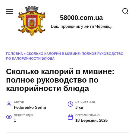
Перейти
до
58000.com.ua
вмісту
Ваш провідник у житті Чернівці
ГОЛОВНА
»
СКОЛЬКО КАЛОРИЙ В МИВИНЕ: ПОЛНОЕ РУКОВОДСТВО
ПО КАЛОРИЙНОСТИ БЛЮДА
Сколько калорий в мивине:
полное руководство по
калорийности блюда
АВТОР
НА ЧИТАННЯ
Fedorenko Serhii
3 хв
ПЕРЕГЛЯДІВ
ОПУБЛІКОВАНО
1
18 Березня, 2026