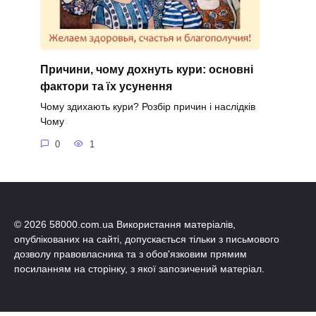
Причини, чому дохнуть кури: основні
фактори та їх усунення
Чому здихають кури? Розбір причин і наслідків
Чому
0
1
© 2026 58000.com.ua Використання матеріалів,
опублікованих на сайті, допускається тільки з письмового
дозволу правовласника та з обов'язковим прямим
посиланням на сторінку, з якої запозичений матеріал.