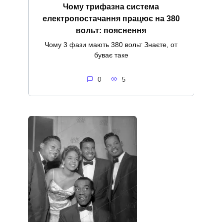
Чому трифазна система
електропостачання працює на 380
вольт: пояснення
Чому 3 фази мають 380 вольт Знаєте, от
буває таке
0
5