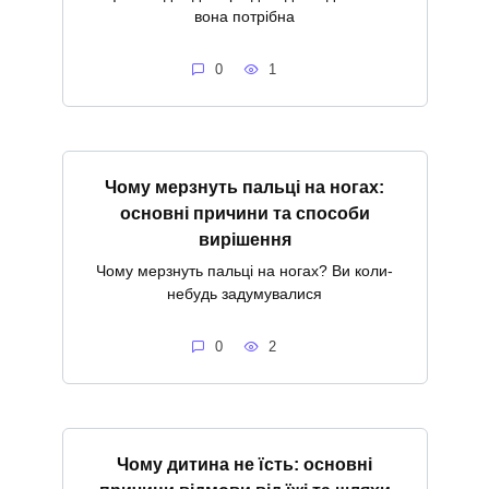
вона потрібна
0
1
Чому мерзнуть пальці на ногах:
основні причини та способи
вирішення
Чому мерзнуть пальці на ногах? Ви коли-
небудь задумувалися
0
2
Чому дитина не їсть: основні