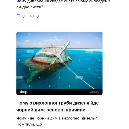
Чому дипладенія скидає листя? Чому дипладенія
скидає листя?
0
0
Чому з вихлопної труби дизеля йде
чорний дим: основні причини
Чому йде чорний дим з вихлопної дизель?
Помітили, що