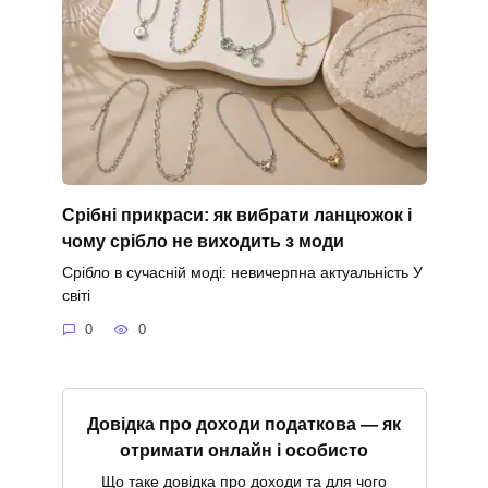
Срібні прикраси: як вибрати ланцюжок і
чому срібло не виходить з моди
Срібло в сучасній моді: невичерпна актуальність У
світі
0
0
Довідка про доходи податкова — як
отримати онлайн і особисто
Що таке довідка про доходи та для чого