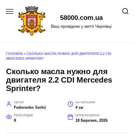
Перейти
до
58000.com.ua
вмісту
Ваш провідник у житті Чернівці
ГОЛОВНА
»
СКОЛЬКО МАСЛА НУЖНО ДЛЯ ДВИГАТЕЛЯ 2.2 CDI
MERCEDES SPRINTER?
Сколько масла нужно для
двигателя 2.2 CDI Mercedes
Sprinter?
АВТОР
НА ЧИТАННЯ
Fedorenko Serhii
4 хв
ПЕРЕГЛЯДІВ
ОПУБЛІКОВАНО
8
18 Березня, 2026