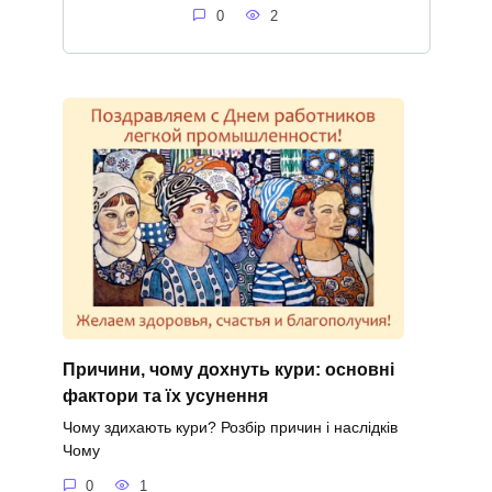
0
2
Причини, чому дохнуть кури: основні
фактори та їх усунення
Чому здихають кури? Розбір причин і наслідків
Чому
0
1