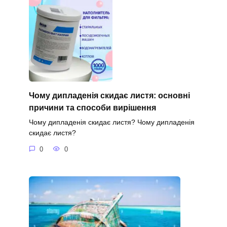
Чому дипладенія скидає листя: основні
причини та способи вирішення
Чому дипладенія скидає листя? Чому дипладенія
скидає листя?
0
0