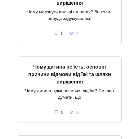
вирішення
Чому мерзнуть пальці на ногах? Ви коли-
небудь задумувалися
0
2
Чому дитина не їсть: основні
причини відмови від їжі та шляхи
вирішення
Чому дитина відмовляється від їжі? Смішно
думати, що
0
3