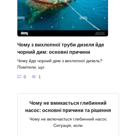
Чому з вихлопної труби дизеля йде
чорний дим: основні причини
Чому йде чорний дим з вихлопної дизель?
Помітили, що
0
1
Чому не вмикається глибинний
насос: основні причини та рішення
Чому не включається глибинний насос
Ситуація, коли