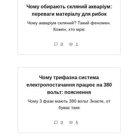
Чому обирають скляний акваріум:
переваги матеріалу для рибок
Чому акваріум скляний? Такий феномен.
Кожен, хто мріє
0
1
Чому трифазна система
електропостачання працює на 380
вольт: пояснення
Чому 3 фази мають 380 вольт Знаєте, от
буває таке
0
5