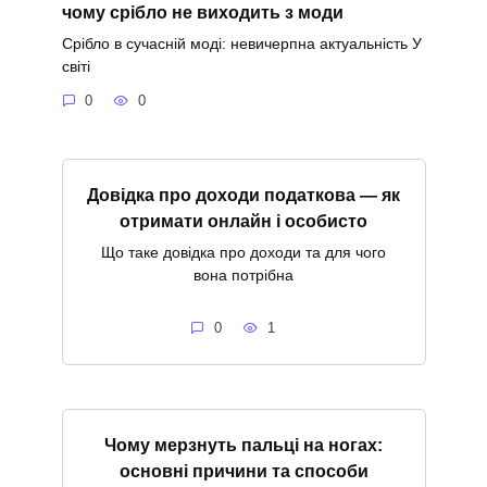
чому срібло не виходить з моди
Срібло в сучасній моді: невичерпна актуальність У
світі
0
0
Довідка про доходи податкова — як
отримати онлайн і особисто
Що таке довідка про доходи та для чого
вона потрібна
0
1
Чому мерзнуть пальці на ногах:
основні причини та способи