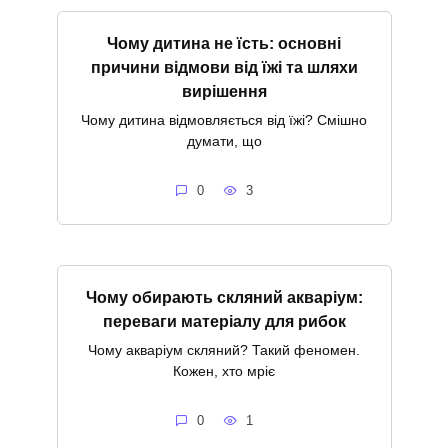
Чому дитина не їсть: основні
причини відмови від їжі та шляхи
вирішення
Чому дитина відмовляється від їжі? Смішно
думати, що
0
3
Чому обирають скляний акваріум:
переваги матеріалу для рибок
Чому акваріум скляний? Такий феномен.
Кожен, хто мріє
0
1