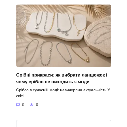
Срібні прикраси: як вибрати ланцюжок і
чому срібло не виходить з моди
Срібло в сучасній моді: невичерпна актуальність У
світі
0
0