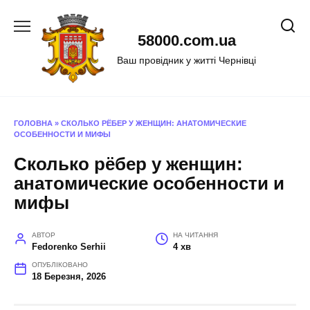
Перейти
до
58000.com.ua
вмісту
Ваш провідник у житті Чернівці
ГОЛОВНА
»
СКОЛЬКО РЁБЕР У ЖЕНЩИН: АНАТОМИЧЕСКИЕ
ОСОБЕННОСТИ И МИФЫ
Сколько рёбер у женщин:
анатомические особенности и
мифы
АВТОР
НА ЧИТАННЯ
Fedorenko Serhii
4 хв
ОПУБЛІКОВАНО
18 Березня, 2026