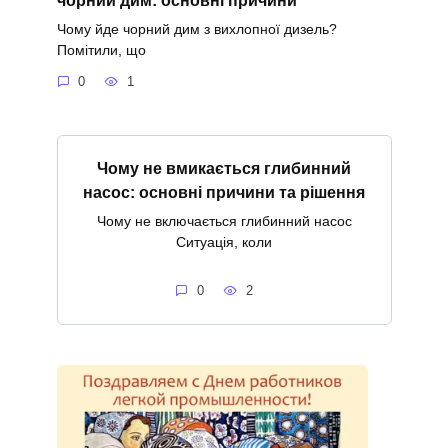
Чому йде чорний дим з вихлопної дизель?
Помітили, що
0
1
Чому не вмикається глибинний
насос: основні причини та рішення
Чому не включається глибинний насос
Ситуація, коли
0
2