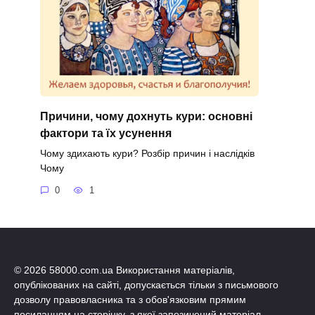
Причини, чому дохнуть кури: основні
фактори та їх усунення
Чому здихають кури? Розбір причин і наслідків
Чому
0
1
© 2026 58000.com.ua Використання матеріалів,
опублікованих на сайті, допускається тільки з письмового
дозволу правовласника та з обов'язковим прямим
посиланням на сторінку, з якої запозичений матеріал.