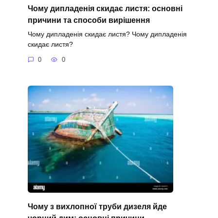
Чому дипладенія скидає листя: основні
причини та способи вирішення
Чому дипладенія скидає листя? Чому дипладенія
скидає листя?
0
0
Чому з вихлопної труби дизеля йде
чорний дим: основні причини