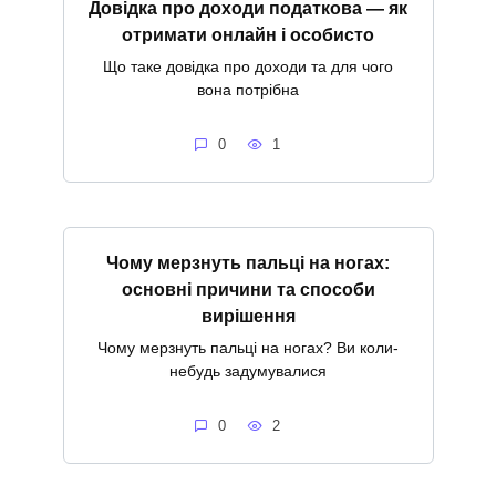
Довідка про доходи податкова — як
отримати онлайн і особисто
Що таке довідка про доходи та для чого
вона потрібна
0
1
Чому мерзнуть пальці на ногах:
основні причини та способи
вирішення
Чому мерзнуть пальці на ногах? Ви коли-
небудь задумувалися
0
2