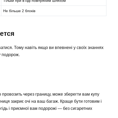
Тільки при в’їзді повітряним шляхом
Не більше 2 блоків
жется
тися. Тому навіть якщо ви впевнені у своїх знаннях
у подорож.
о провозить через границу, може зберегти вам купу
тниця закриє очі на ваш багаж. Краще бути готовим і
гідь і приємної вам подорожі — без сигаретних