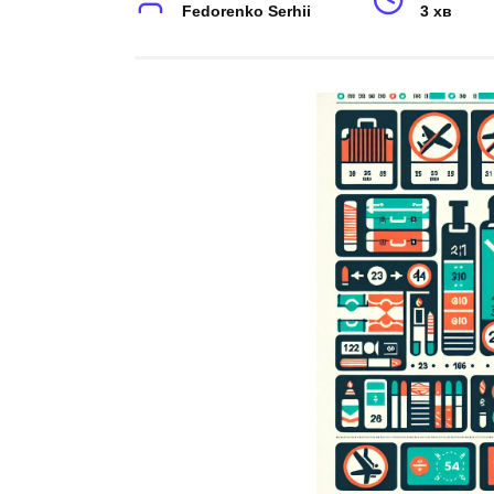
Fedorenko Serhii
3 хв