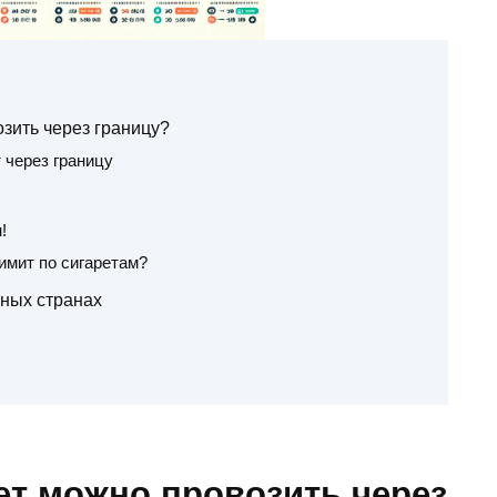
зить через границу?
 через границу
!
имит по сигаретам?
зных странах
ет можно провозить через