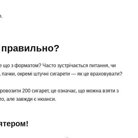
р.
к правильно?
ле що з форматом? Часто зустрічається питання, чи
, пачки, окремі штучні сигарети — як це враховувати?
овозити 200 сигарет, це означає, що можна взяти з
то, але завжди є нюанси.
ятером!