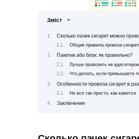
Зміст
Сколько пачек сигарет можно прово
Общие правила провоза сигарет
Пакетик або блок: як правильно?
Лучше провозить не вдесятером
Что делать, если превышаете л
Особенности провоза сигарет в ра
Не все так просто, как кажется
Заключение
Сколько пачек сигар