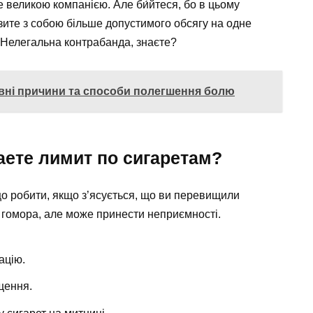
е великою компанією. Але би́йтеся, бо в цьому
озите з собою більше допустимого обсягу на одне
. Нелегальна контрабанда, знаєте?
овні причини та способи полегшення болю
аете лимит по сигаретам?
що робити, якщо з’ясується, що ви перевищили
і гомора, але може принести неприємності.
ацію.
щення.