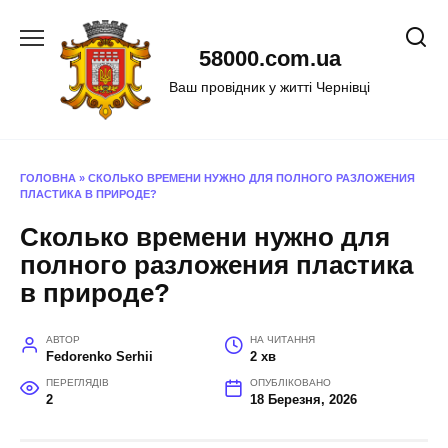
Перейти
до
58000.com.ua
вмісту
Ваш провідник у житті Чернівці
ГОЛОВНА
»
СКОЛЬКО ВРЕМЕНИ НУЖНО ДЛЯ ПОЛНОГО РАЗЛОЖЕНИЯ
ПЛАСТИКА В ПРИРОДЕ?
Сколько времени нужно для
полного разложения пластика
в природе?
АВТОР
НА ЧИТАННЯ
Fedorenko Serhii
2 хв
ПЕРЕГЛЯДІВ
ОПУБЛІКОВАНО
2
18 Березня, 2026