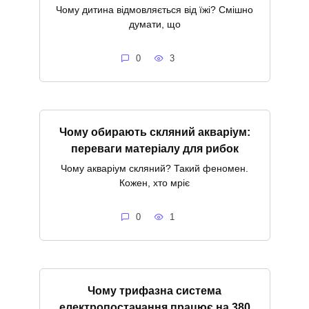
Чому дитина відмовляється від їжі? Смішно
думати, що
0
3
Чому обирають скляний акваріум:
переваги матеріалу для рибок
Чому акваріум скляний? Такий феномен.
Кожен, хто мріє
0
1
Чому трифазна система
електропостачання працює на 380