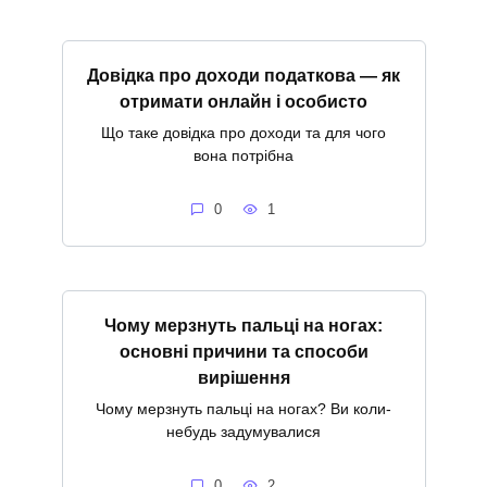
Довідка про доходи податкова — як
отримати онлайн і особисто
Що таке довідка про доходи та для чого
вона потрібна
0
1
Чому мерзнуть пальці на ногах:
основні причини та способи
вирішення
Чому мерзнуть пальці на ногах? Ви коли-
небудь задумувалися
0
2