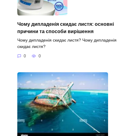
Чому дипладенія скидає листя: основні
причини та способи вирішення
Чому дипладенія скидає листя? Чому дипладенія
скидає листя?
0
0