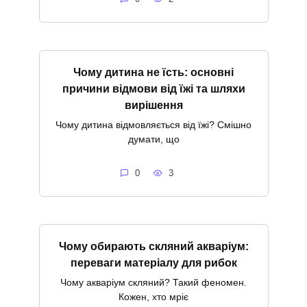
Чому дитина не їсть: основні
причини відмови від їжі та шляхи
вирішення
Чому дитина відмовляється від їжі? Смішно
думати, що
0
3
Чому обирають скляний акваріум:
переваги матеріалу для рибок
Чому акваріум скляний? Такий феномен.
Кожен, хто мріє