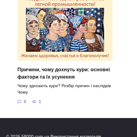
Причини, чому дохнуть кури: основні
фактори та їх усунення
Чому здихають кури? Розбір причин і наслідків
Чому
0
1
© 2026 58000.com.ua Використання матеріалів,