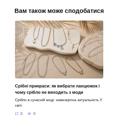
Вам також може сподобатися
Срібні прикраси: як вибрати ланцюжок і
чому срібло не виходить з моди
Срібло в сучасній моді: невичерпна актуальність У
світі
0
0