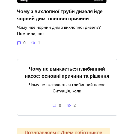
Чому з вихлопної труби дизеля йде
чорний дим: основні причини
Чому йде чорний дим з вихлопної дизель?
Помітили, що
0
1
Чому не вмикається глибинний
насос: основні причини та рішення
Чому не включається глибинний насос
Ситуація, коли
0
2