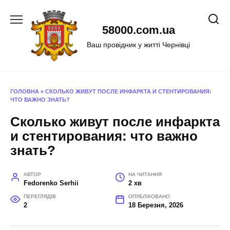
Перейти
до
58000.com.ua
вмісту
Ваш провідник у житті Чернівці
ГОЛОВНА
»
СКОЛЬКО ЖИВУТ ПОСЛЕ ИНФАРКТА И СТЕНТИРОВАНИЯ:
ЧТО ВАЖНО ЗНАТЬ?
Сколько живут после инфаркта
и стентирования: что важно
знать?
АВТОР
НА ЧИТАННЯ
Fedorenko Serhii
2 хв
ПЕРЕГЛЯДІВ
ОПУБЛІКОВАНО
2
18 Березня, 2026