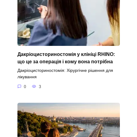
Дакріоцисториностомія у клініці RHINO:
що це за операція і кому вона потрібна
Дакріоцисториностомія: Хірургічне рішення для
лікування
0
3