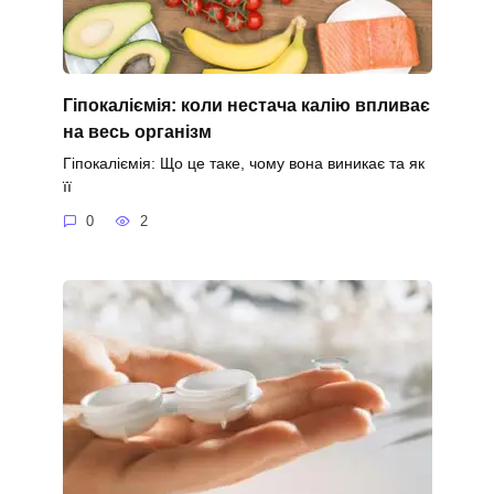
Гіпокаліємія: коли нестача калію впливає
на весь організм
Гіпокаліємія: Що це таке, чому вона виникає та як
її
0
2