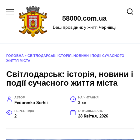
Перейти
до
58000.com.ua
вмісту
Ваш провідник у житті Чернівці
ГОЛОВНА
»
СВІТЛОДАРСЬК: ІСТОРІЯ, НОВИНИ І ПОДІЇ СУЧАСНОГО
ЖИТТЯ МІСТА
Світлодарськ: історія, новини і
події сучасного життя міста
АВТОР
НА ЧИТАННЯ
Fedorenko Serhii
3 хв
ПЕРЕГЛЯДІВ
ОПУБЛІКОВАНО
2
28 Квітня, 2026