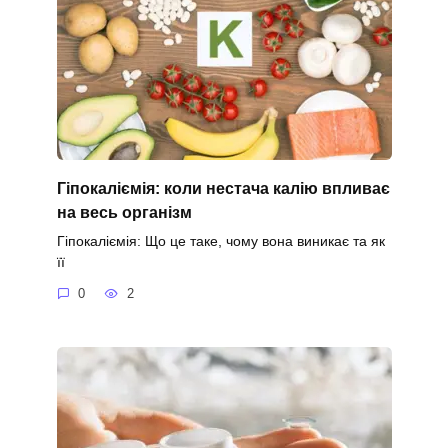
Гіпокаліємія: коли нестача калію впливає
на весь організм
Гіпокаліємія: Що це таке, чому вона виникає та як
її
0
2