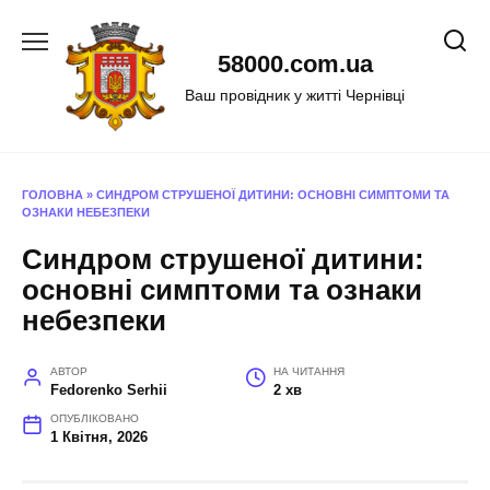
Перейти
до
58000.com.ua
вмісту
Ваш провідник у житті Чернівці
ГОЛОВНА
»
СИНДРОМ СТРУШЕНОЇ ДИТИНИ: ОСНОВНІ СИМПТОМИ ТА
ОЗНАКИ НЕБЕЗПЕКИ
Синдром струшеної дитини:
основні симптоми та ознаки
небезпеки
АВТОР
НА ЧИТАННЯ
Fedorenko Serhii
2 хв
ОПУБЛІКОВАНО
1 Квітня, 2026