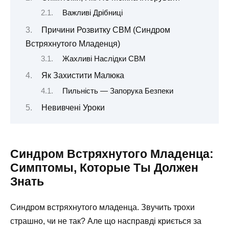
Важливі Дрібниці
Причини Розвитку СВМ (Синдром
Встряхнутого Младенця)
Жахливі Наслідки СВМ
Як Захистити Малюка
Пильність — Запорука Безпеки
Невивчені Уроки
Синдром Встряхнутого Младенца:
Симптомы, Которые Ты Должен
Знать
Синдром встряхнутого младенца. Звучить трохи
страшно, чи не так? Але що насправді криється за