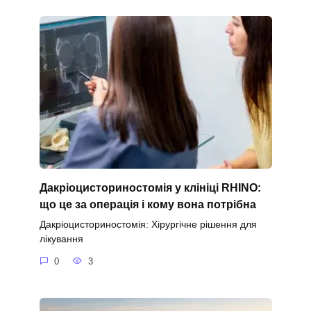
Дакріоцисториностомія у клініці RHINO:
що це за операція і кому вона потрібна
Дакріоцисториностомія: Хірургічне рішення для
лікування
0
3