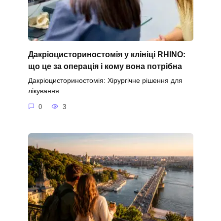
Дакріоцисториностомія у клініці RHINO:
що це за операція і кому вона потрібна
Дакріоцисториностомія: Хірургічне рішення для
лікування
0
3