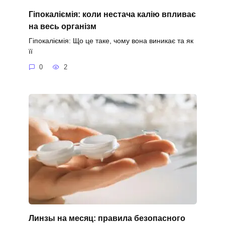
Гіпокаліємія: коли нестача калію впливає
на весь організм
Гіпокаліємія: Що це таке, чому вона виникає та як
її
0
2
Линзы на месяц: правила безопасного