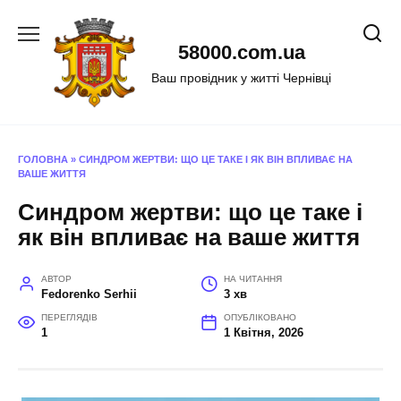
Перейти
до
58000.com.ua
вмісту
Ваш провідник у житті Чернівці
ГОЛОВНА
»
СИНДРОМ ЖЕРТВИ: ЩО ЦЕ ТАКЕ І ЯК ВІН ВПЛИВАЄ НА
ВАШЕ ЖИТТЯ
Синдром жертви: що це таке і
як він впливає на ваше життя
АВТОР
НА ЧИТАННЯ
Fedorenko Serhii
3 хв
ПЕРЕГЛЯДІВ
ОПУБЛІКОВАНО
1
1 Квітня, 2026