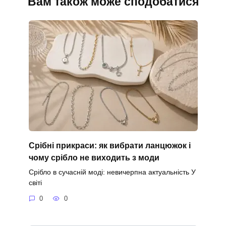
Вам також може сподобатися
Срібні прикраси: як вибрати ланцюжок і
чому срібло не виходить з моди
Срібло в сучасній моді: невичерпна актуальність У
світі
0
0