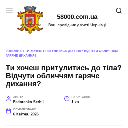
Перейти
до
58000.com.ua
вмісту
Ваш провідник у житті Чернівці
ГОЛОВНА
»
ТИ ХОЧЕШ ПРИТУЛИТИСЬ ДО ТІЛА? ВІДЧУТИ ОБЛИЧЧЯМ
ГАРЯЧЕ ДИХАННЯ?
Ти хочеш притулитись до тіла?
Відчути обличчям гаряче
дихання?
АВТОР
НА ЧИТАННЯ
Fedorenko Serhii
1 хв
ОПУБЛІКОВАНО
6 Квітня, 2026