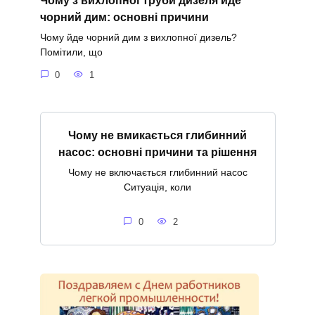
Чому з вихлопної труби дизеля йде
чорний дим: основні причини
Чому йде чорний дим з вихлопної дизель?
Помітили, що
0
1
Чому не вмикається глибинний
насос: основні причини та рішення
Чому не включається глибинний насос
Ситуація, коли
0
2