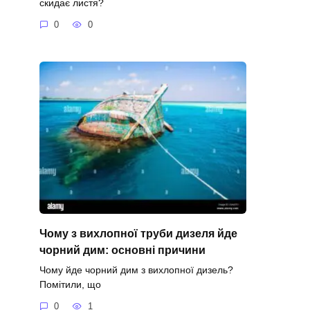
скидає листя?
0
0
Чому з вихлопної труби дизеля йде
чорний дим: основні причини
Чому йде чорний дим з вихлопної дизель?
Помітили, що
0
1