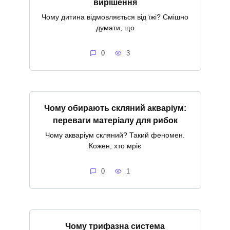
вирішення
Чому дитина відмовляється від їжі? Смішно
думати, що
0
3
Чому обирають скляний акваріум:
переваги матеріалу для рибок
Чому акваріум скляний? Такий феномен.
Кожен, хто мріє
0
1
Чому трифазна система