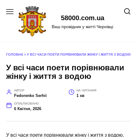
Перейти
до
58000.com.ua
вмісту
Ваш провідник у житті Чернівці
ГОЛОВНА
»
У ВСІ ЧАСИ ПОЕТИ ПОРІВНЮВАЛИ ЖІНКУ І ЖИТТЯ З ВОДОЮ
У всі часи поети порівнювали
жінку і життя з водою
АВТОР
НА ЧИТАННЯ
Fedorenko Serhii
1 хв
ОПУБЛІКОВАНО
6 Квітня, 2026
У всі часи поети порівнювали жінку і життя з водою.