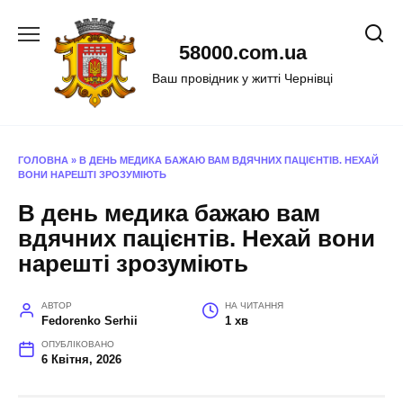
Перейти
до
58000.com.ua
вмісту
Ваш провідник у житті Чернівці
ГОЛОВНА
»
В ДЕНЬ МЕДИКА БАЖАЮ ВАМ ВДЯЧНИХ ПАЦІЄНТІВ. НЕХАЙ
ВОНИ НАРЕШТІ ЗРОЗУМІЮТЬ
В день медика бажаю вам
вдячних пацієнтів. Нехай вони
нарешті зрозуміють
АВТОР
НА ЧИТАННЯ
Fedorenko Serhii
1 хв
ОПУБЛІКОВАНО
6 Квітня, 2026