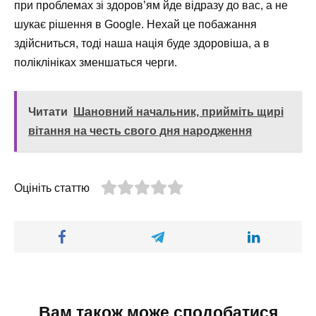
при проблемах зі здоров’ям йде відразу до вас, а не
шукає рішення в Google. Нехай це побажання
здійсниться, тоді наша нація буде здоровіша, а в
поліклініках зменшаться черги.
Читати
Шановний начальник, прийміть щирі
вітання на честь свого дня народження
Оцініть статтю
Вам також може сподобатися