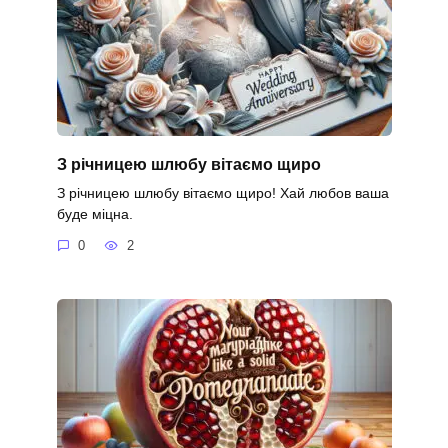
З річницею шлюбу вітаємо щиро
З річницею шлюбу вітаємо щиро! Хай любов ваша
буде міцна.
0
2