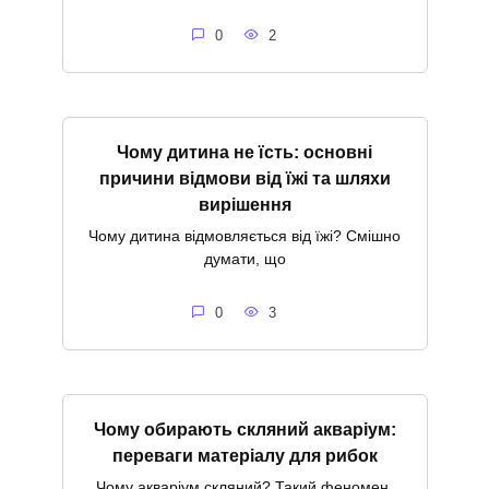
0
2
Чому дитина не їсть: основні
причини відмови від їжі та шляхи
вирішення
Чому дитина відмовляється від їжі? Смішно
думати, що
0
3
Чому обирають скляний акваріум:
переваги матеріалу для рибок
Чому акваріум скляний? Такий феномен.