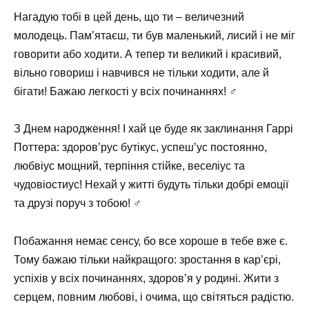
Нагадую тобі в цей день, що ти – величезний
молодець. Пам’ятаєш, ти був маленький, лисий і не міг
говорити або ходити. А тепер ти великий і красивий,
вільно говориш і навчився не тільки ходити, але й
бігати! Бажаю легкості у всіх починаннях! ‍♂️
З Днем народження! І хай це буде як заклинання Гаррі
Поттера: здоров’рус бутікус, успеш’ус постоянно,
любвіус мощний, терпіння стійке, веселіус та
чудовіостиус! Нехай у житті будуть тільки добрі емоції
та друзі поруч з тобою! ‍♂️
Побажання немає сенсу, бо все хороше в тебе вже є.
Тому бажаю тільки найкращого: зростання в кар’єрі,
успіхів у всіх починаннях, здоров’я у родині. Жити з
серцем, повним любові, і очима, що світяться радістю.