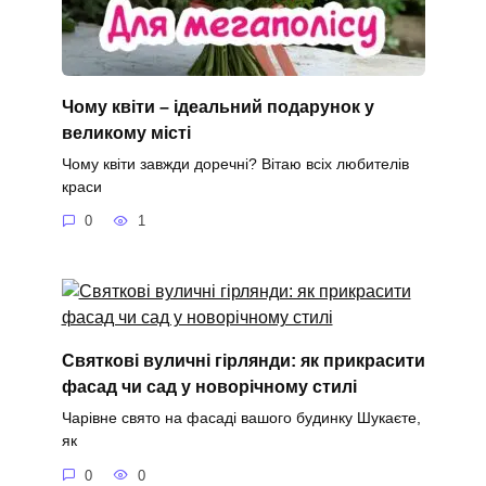
Чому квіти – ідеальний подарунок у
великому місті
Чому квіти завжди доречні? Вітаю всіх любителів
краси
0
1
Святкові вуличні гірлянди: як прикрасити
фасад чи сад у новорічному стилі
Чарівне свято на фасаді вашого будинку Шукаєте,
як
0
0