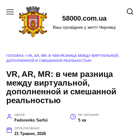
Перейти
до
58000.com.ua
вмісту
Ваш провідник у житті Чернівці
ГОЛОВНА
»
VR, AR, MR: В ЧЕМ РАЗНИЦА МЕЖДУ ВИРТУАЛЬНОЙ,
ДОПОЛНЕННОЙ И СМЕШАННОЙ РЕАЛЬНОСТЬЮ
VR, AR, MR: в чем разница
между виртуальной,
дополненной и смешанной
реальностью
АВТОР
НА ЧИТАННЯ
Fedorenko Serhii
5 хв
ОПУБЛІКОВАНО
21 Травня, 2026