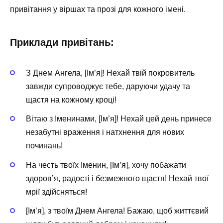
привітання у віршах та прозі для кожного імені.
Приклади привітань:
З Днем Ангела, [Ім’я]! Нехай твій покровитель
завжди супроводжує тебе, даруючи удачу та
щастя на кожному кроці!
Вітаю з Іменинами, [Ім’я]! Нехай цей день принесе
незабутні враження і натхнення для нових
починань!
На честь твоїх Іменин, [Ім’я], хочу побажати
здоров’я, радості і безмежного щастя! Нехай твої
мрії здійсняться!
[Ім’я], з твоїм Днем Ангела! Бажаю, щоб життєвий