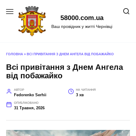
Перейти
до
58000.com.ua
вмісту
Ваш провідник у житті Чернівці
ГОЛОВНА
»
ВСІ ПРИВІТАННЯ З ДНЕМ АНГЕЛА ВІД ПОБАЖАЙКО
Всі привітання з Днем Ангела
від побажайко
АВТОР
НА ЧИТАННЯ
Fedorenko Serhii
3 хв
ОПУБЛІКОВАНО
31 Травня, 2026