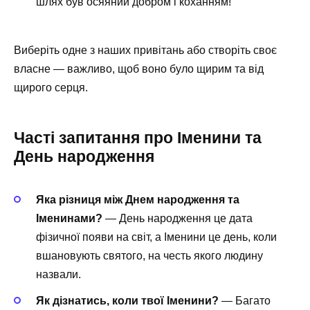
шлях був осяяний добром і коханням!
Виберіть одне з наших привітань або створіть своє
власне — важливо, щоб воно було щирим та від
щирого серця.
Часті запитання про Іменини та
День народження
Яка різниця між Днем народження та
Іменинами?
— День народження це дата
фізичної появи на світ, а Іменини це день, коли
вшановують святого, на честь якого людину
назвали.
Як дізнатись, коли твої Іменини?
— Багато