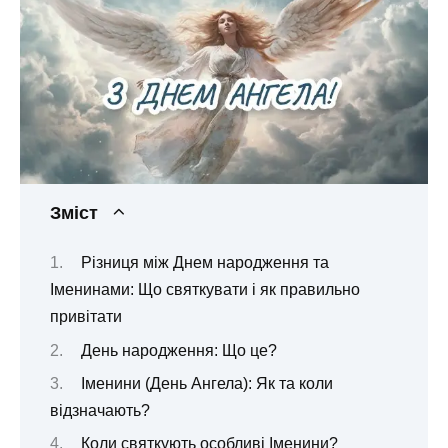
Зміст
Різниця між Днем народження та
Іменинами: Що святкувати і як правильно
привітати
День народження: Що це?
Іменини (День Ангела): Як та коли
відзначають?
Коли святкують особливі Іменини?