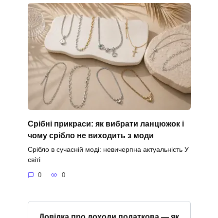
Срібні прикраси: як вибрати ланцюжок і
чому срібло не виходить з моди
Срібло в сучасній моді: невичерпна актуальність У
світі
0
0
Довідка про доходи податкова — як