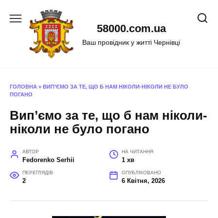
Перейти
до
58000.com.ua
вмісту
Ваш провідник у житті Чернівці
ГОЛОВНА
»
ВИП’ЄМО ЗА ТЕ, ЩО Б НАМ НІКОЛИ-НІКОЛИ НЕ БУЛО
ПОГАНО
Вип’ємо за те, що б нам ніколи-
ніколи не було погано
АВТОР
НА ЧИТАННЯ
Fedorenko Serhii
1 хв
ПЕРЕГЛЯДІВ
ОПУБЛІКОВАНО
2
6 Квітня, 2026