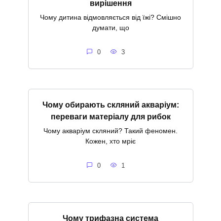
вирішення
Чому дитина відмовляється від їжі? Смішно
думати, що
0
3
Чому обирають скляний акваріум:
переваги матеріалу для рибок
Чому акваріум скляний? Такий феномен.
Кожен, хто мріє
0
1
Чому трифазна система