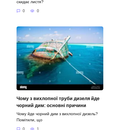
скидає листя?
0
0
Чому з вихлопної труби дизеля йде
чорний дим: основні причини
Чому йде чорний дим з вихлопної дизель?
Помітили, що
0
1