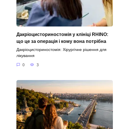
Дакріоцисториностомія у клініці RHINO:
що це за операція і кому вона потрібна
Дакріоцисториностомія: Хірургічне рішення для
лікування
0
3