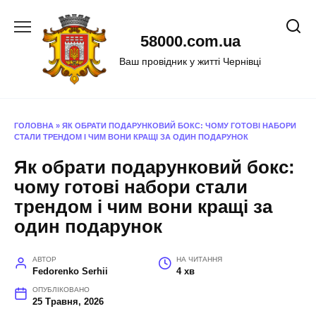
Перейти
до
58000.com.ua
вмісту
Ваш провідник у житті Чернівці
ГОЛОВНА
»
ЯК ОБРАТИ ПОДАРУНКОВИЙ БОКС: ЧОМУ ГОТОВІ НАБОРИ
СТАЛИ ТРЕНДОМ І ЧИМ ВОНИ КРАЩІ ЗА ОДИН ПОДАРУНОК
Як обрати подарунковий бокс:
чому готові набори стали
трендом і чим вони кращі за
один подарунок
АВТОР
НА ЧИТАННЯ
Fedorenko Serhii
4 хв
ОПУБЛІКОВАНО
25 Травня, 2026