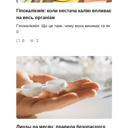
Гіпокаліємія: коли нестача калію впливає
на весь організм
Гіпокаліємія: Що це таке, чому вона виникає та як
її
0
2
Линзы на месяц: правила безопасного