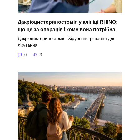
Дакріоцисториностомія у клініці RHINO:
що це за операція і кому вона потрібна
Дакріоцисториностомія: Хірургічне рішення для
лікування
0
3