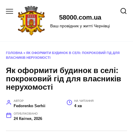
Перейти
до
58000.com.ua
вмісту
Ваш провідник у житті Чернівці
ГОЛОВНА
»
ЯК ОФОРМИТИ БУДИНОК В СЕЛІ: ПОКРОКОВИЙ ГІД ДЛЯ
ВЛАСНИКІВ НЕРУХОМОСТІ
Як оформити будинок в селі:
покроковий гід для власників
нерухомості
АВТОР
НА ЧИТАННЯ
Fedorenko Serhii
4 хв
ОПУБЛІКОВАНО
24 Квітня, 2026