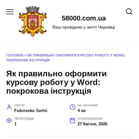
Перейти
до
58000.com.ua
вмісту
Ваш провідник у житті Чернівці
ГОЛОВНА
»
ЯК ПРАВИЛЬНО ОФОРМИТИ КУРСОВУ РОБОТУ У WORD:
ПОКРОКОВА ІНСТРУКЦІЯ
Як правильно оформити
курсову роботу у Word:
покрокова інструкція
АВТОР
НА ЧИТАННЯ
Fedorenko Serhii
4 хв
ПЕРЕГЛЯДІВ
ОПУБЛІКОВАНО
1
27 Квітня, 2026