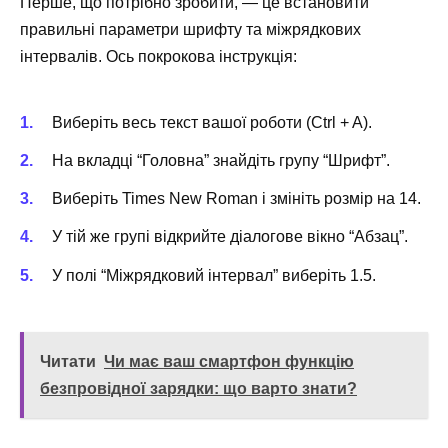
Перше, що потрібно зробити, — це встановити
правильні параметри шрифту та міжрядкових
інтервалів. Ось покрокова інструкція:
Виберіть весь текст вашої роботи (Ctrl + A).
На вкладці “Головна” знайдіть групу “Шрифт”.
Виберіть Times New Roman і змініть розмір на 14.
У тій же групі відкрийте діалогове вікно “Абзац”.
У полі “Міжрядковий інтервал” виберіть 1.5.
Читати
Чи має ваш смартфон функцію
безпровідної зарядки: що варто знати?