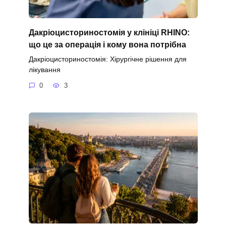
Дакріоцисториностомія у клініці RHINO:
що це за операція і кому вона потрібна
Дакріоцисториностомія: Хірургічне рішення для
лікування
0
3