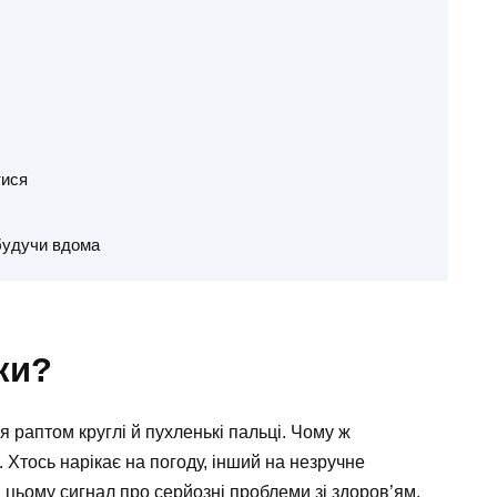
тися
 будучи вдома
ки?
 раптом круглі й пухленькі пальці. Чому ж
 Хтось нарікає на погоду, інший на незручне
 в цьому сигнал про серйозні проблеми зі здоров’ям.