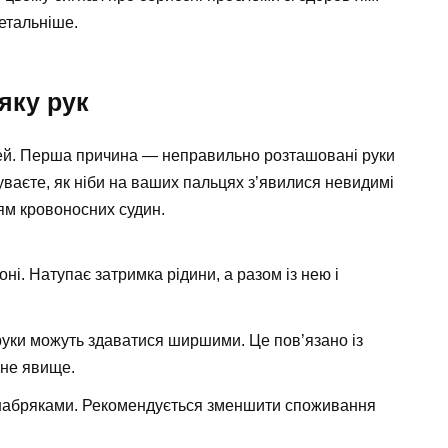
етальніше.
яку рук
ей. Перша причина — неправильно розташовані руки
чуваєте, як ніби на ваших пальцях з’явилися невидимі
ням кровоносних судин.
оні. Натупає затримка рідини, а разом із нею і
руки можуть здаватися ширшими. Це пов’язано із
чне явище.
набряками. Рекомендується зменшити споживання