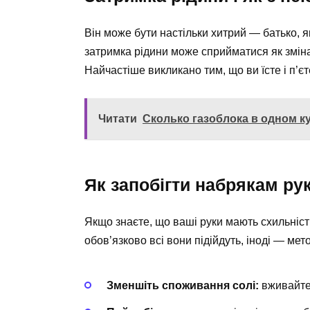
Він може бути настільки хитрий — батько, 
затримка рідини може сприйматися як зміна
Найчастіше викликано тим, що ви їсте і п’єт
Читати
Сколько газоблока в одном к
Як запобігти набрякам ру
Якщо знаєте, що ваші руки мають схильність
обов’язково всі вони підійдуть, іноді — мет
Зменшіть споживання солі:
вживайте 