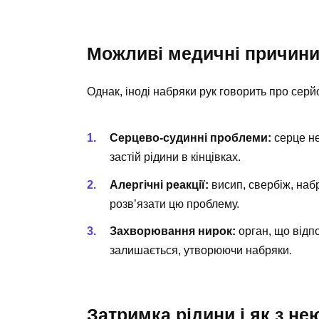
Можливі медичні причин
Однак, іноді набряки рук говорить про серй
Серцево-судинні проблеми:
серце не
застій рідини в кінцівках.
Алергічні реакції:
висип, свербіж, наб
розв’язати цю проблему.
Захворювання нирок:
орган, що відпо
залишається, утворюючи набряки.
Затримка рідини і як з не