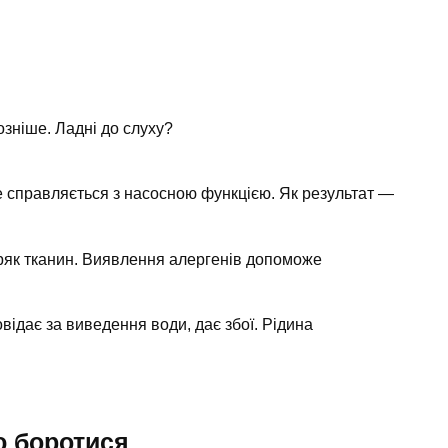
и
озніше. Ладні до слуху?
 справляється з насосною функцією. Як результат —
ряк тканин. Виявлення алергенів допоможе
відає за виведення води, дає збої. Рідина
ю боротися