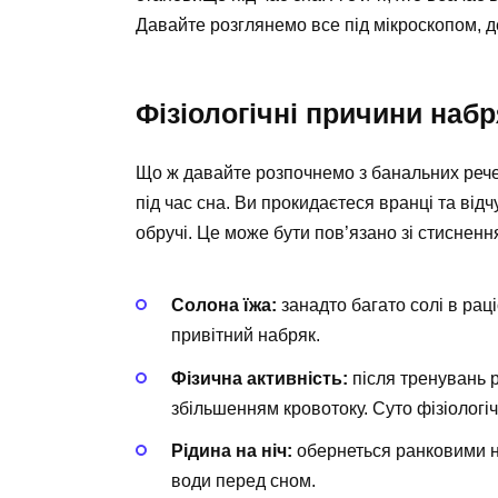
Давайте розглянемо все під мікроскопом, д
Фізіологічні причини набр
Що ж давайте розпочнемо з банальних реч
під час сна. Ви прокидаєтеся вранці та від
обручі. Це може бути пов’язано зі стиснен
Солона їжа:
занадто багато солі в раці
привітний набряк.
Фізична активність:
після тренувань 
збільшенням кровотоку. Суто фізіологі
Рідина на ніч:
обернеться ранковими 
води перед сном.