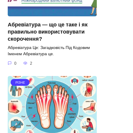
Абревіатура — що це таке і як
правильно використовувати
скорочення?
Абревіатура Це: Загадковість Під Кодовим
Іменем Абревіатура це.
0
2
РІЗНЕ