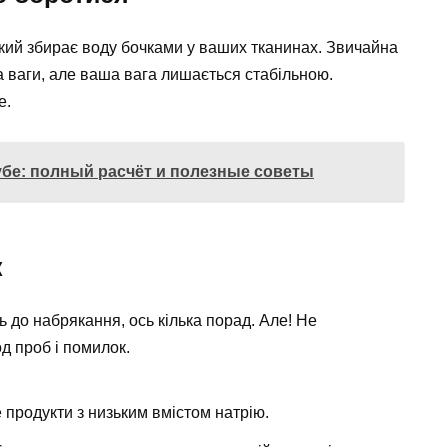
який збирає воду бочками у ваших тканинах. Звичайна
 ваги, але ваша вага лишається стабільною.
е.
убе: полный расчёт и полезные советы
к
 до набрякання, ось кілька порад. Але! Не
од проб і помилок.
продукти з низьким вмістом натрію.