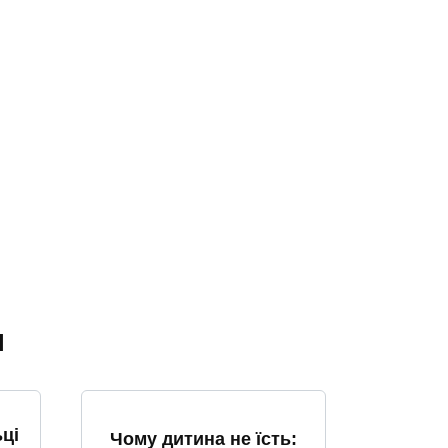
я
ці
Чому дитина не їсть: