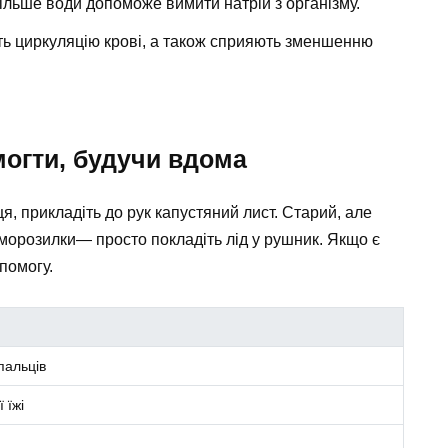
більше води допоможе вимити натрій з організму.
 циркуляцію крові, а також сприяють зменшенню
могти, будучи вдома
ця, прикладіть до рук капустяний лист. Старий, але
 морозилки— просто покладіть лід у рушник. Якщо є
помогу.
пальців
 їжі