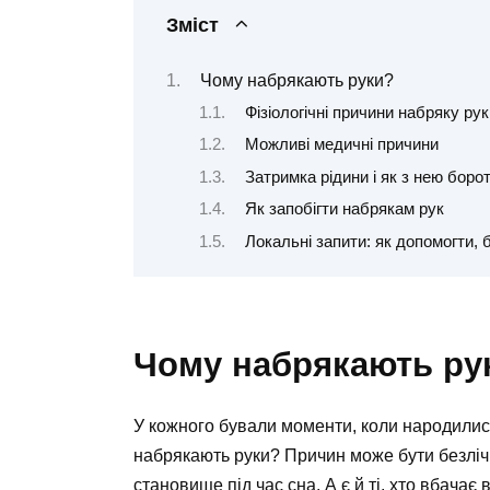
Зміст
Чому набрякають руки?
Фізіологічні причини набряку рук
Можливі медичні причини
Затримка рідини і як з нею боро
Як запобігти набрякам рук
Локальні запити: як допомогти,
Чому набрякають ру
У кожного бували моменти, коли народилися
набрякають руки? Причин може бути безліч.
становище під час сна. А є й ті, хто вбачає