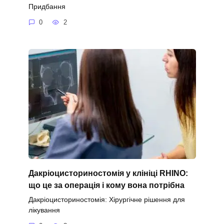
Придбання
0
2
Дакріоцисториностомія у клініці RHINO:
що це за операція і кому вона потрібна
Дакріоцисториностомія: Хірургічне рішення для
лікування