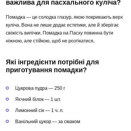
важлива для пасхального куліча?
Помадка — це солодка глазур, якою покривають верх
куліча. Вона не лише додає естетики, але й зберігає
свіжість випічки. Помадка на Пасху повинна бути
ніжною, але стійкою, щоб не розтікатися.
Які інгредієнти потрібні для
приготування помадки?
Цукрова пудра — 250 г
Яєчний білок — 1 шт.
Лимонний сік — 1 ч. л.
Ванільний цукор — за смаком