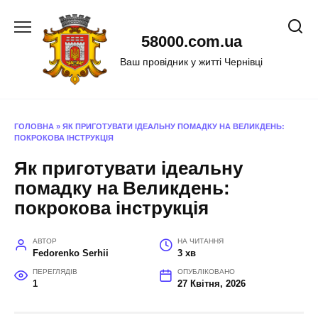
Перейти
до
58000.com.ua
вмісту
Ваш провідник у житті Чернівці
ГОЛОВНА
»
ЯК ПРИГОТУВАТИ ІДЕАЛЬНУ ПОМАДКУ НА ВЕЛИКДЕНЬ:
ПОКРОКОВА ІНСТРУКЦІЯ
Як приготувати ідеальну
помадку на Великдень:
покрокова інструкція
АВТОР
НА ЧИТАННЯ
Fedorenko Serhii
3 хв
ПЕРЕГЛЯДІВ
ОПУБЛІКОВАНО
1
27 Квітня, 2026