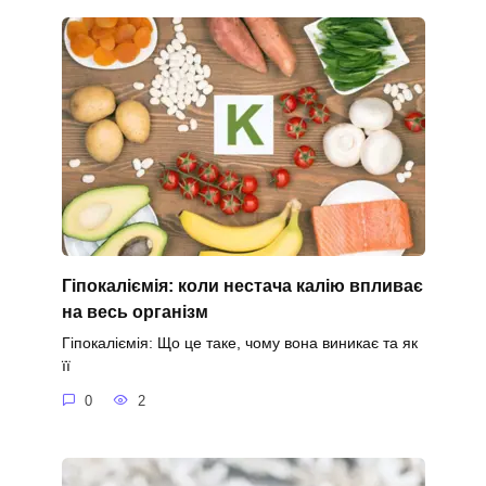
Гіпокаліємія: коли нестача калію впливає
на весь організм
Гіпокаліємія: Що це таке, чому вона виникає та як
її
0
2