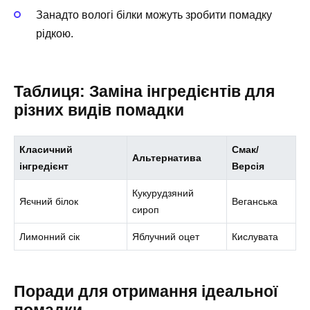
Занадто вологі білки можуть зробити помадку
рідкою.
Таблиця: Заміна інгредієнтів для
різних видів помадки
Класичний
Смак/
Альтернатива
інгредієнт
Версія
Кукурудзяний
Яєчний білок
Веганська
сироп
Лимонний сік
Яблучний оцет
Кислувата
Поради для отримання ідеальної