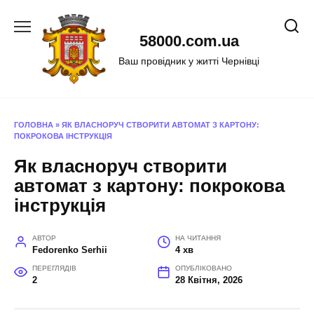
Перейти
до
58000.com.ua
вмісту
Ваш провідник у житті Чернівці
ГОЛОВНА
»
ЯК ВЛАСНОРУЧ СТВОРИТИ АВТОМАТ З КАРТОНУ:
ПОКРОКОВА ІНСТРУКЦІЯ
Як власноруч створити
автомат з картону: покрокова
інструкція
АВТОР
НА ЧИТАННЯ
Fedorenko Serhii
4 хв
ПЕРЕГЛЯДІВ
ОПУБЛІКОВАНО
2
28 Квітня, 2026