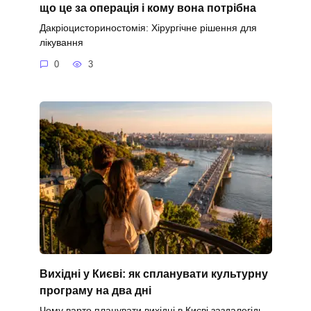
що це за операція і кому вона потрібна
Дакріоцисториностомія: Хірургічне рішення для
лікування
0
3
Вихідні у Києві: як спланувати культурну
програму на два дні
Чому варто планувати вихідні в Києві заздалегідь