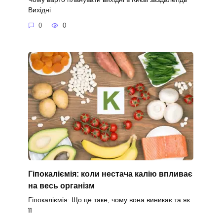
Вихідні
0
0
Гіпокаліємія: коли нестача калію впливає
на весь організм
Гіпокаліємія: Що це таке, чому вона виникає та як
її