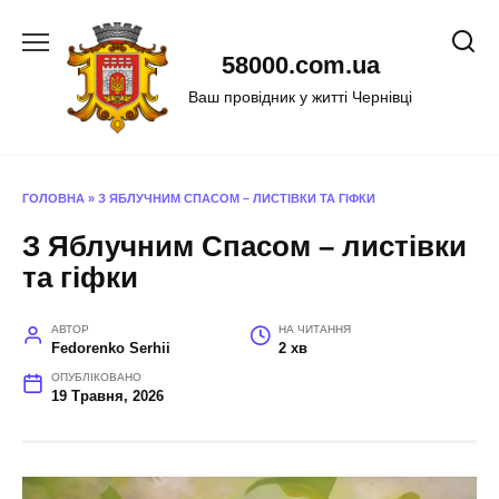
Перейти
до
58000.com.ua
вмісту
Ваш провідник у житті Чернівці
ГОЛОВНА
»
З ЯБЛУЧНИМ СПАСОМ – ЛИСТІВКИ ТА ГІФКИ
З Яблучним Спасом – листівки
та гіфки
АВТОР
НА ЧИТАННЯ
Fedorenko Serhii
2 хв
ОПУБЛІКОВАНО
19 Травня, 2026