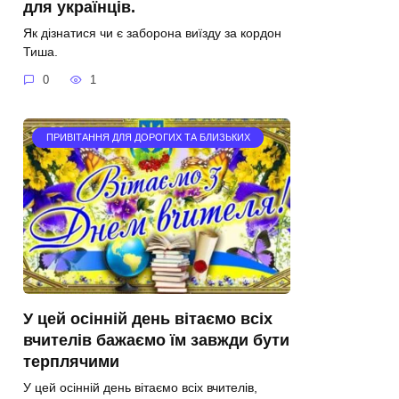
для українців.
Як дізнатися чи є заборона виїзду за кордон
Тиша.
0
1
ПРИВІТАННЯ ДЛЯ ДОРОГИХ ТА БЛИЗЬКИХ
У цей осінній день вітаємо всіх
вчителів бажаємо їм завжди бути
терплячими
У цей осінній день вітаємо всіх вчителів,