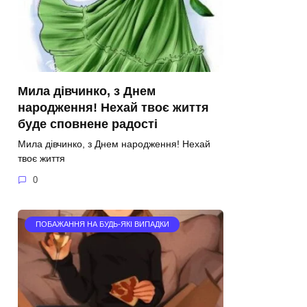
Мила дівчинко, з Днем
народження! Нехай твоє життя
буде сповнене радості
Мила дівчинко, з Днем народження! Нехай
твоє життя
0
ПОБАЖАННЯ НА БУДЬ-ЯКІ ВИПАДКИ