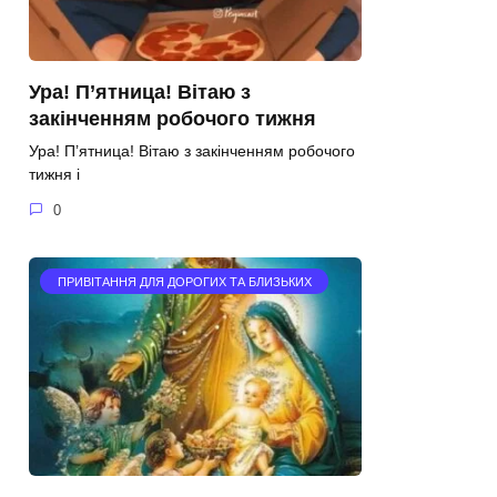
Ура! П’ятница! Вітаю з
закінченням робочого тижня
Ура! П’ятница! Вітаю з закінченням робочого
тижня і
0
ПРИВІТАННЯ ДЛЯ ДОРОГИХ ТА БЛИЗЬКИХ