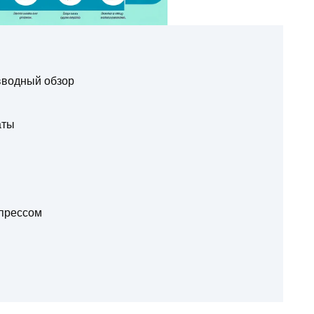
 вводный обзор
аты
 прессом