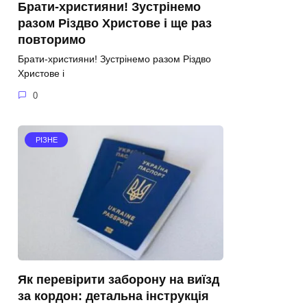
Брати-християни! Зустрінемо
разом Різдво Христове і ще раз
повторимо
Брати-християни! Зустрінемо разом Різдво
Христове і
0
РІЗНЕ
Як перевірити заборону на виїзд
за кордон: детальна інструкція