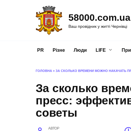
Перейти
до
58000.com.ua
вмісту
Ваш провідник у житті Чернівці
PR
Різне
Люди
LIFE
При
ГОЛОВНА
»
ЗА СКОЛЬКО ВРЕМЕНИ МОЖНО НАКАЧАТЬ П
За сколько врем
пресс: эффектив
советы
АВТОР