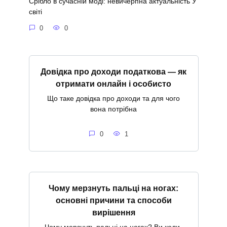
Срібло в сучасній моді: невичерпна актуальність У
світі
0
0
Довідка про доходи податкова — як
отримати онлайн і особисто
Що таке довідка про доходи та для чого
вона потрібна
0
1
Чому мерзнуть пальці на ногах:
основні причини та способи
вирішення