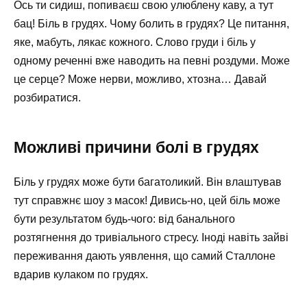
Ось ти сидиш, попиваєш свою улюблену каву, а тут
бац! Біль в грудях. Чому болить в грудях? Це питання,
яке, мабуть, лякає кожного. Слово груди і біль у
одному реченні вже наводить на певні роздуми. Може
це серце? Може нерви, можливо, хтозна… Давай
розбиратися.
Можливі причини болі в грудях
Біль у грудях може бути багатоликий. Він влаштував
тут справжнє шоу з масок! Дивись-но, цей біль може
бути результатом будь-чого: від банального
розтягнення до тривіального стресу. Іноді навіть зайві
переживання дають уявлення, що самий Сталлоне
вдарив кулаком по грудях.