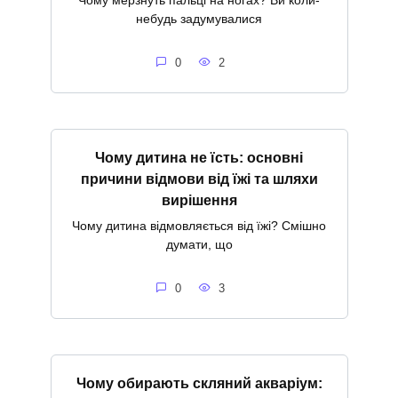
Чому мерзнуть пальці на ногах? Ви коли-
небудь задумувалися
0
2
Чому дитина не їсть: основні
причини відмови від їжі та шляхи
вирішення
Чому дитина відмовляється від їжі? Смішно
думати, що
0
3
Чому обирають скляний акваріум: