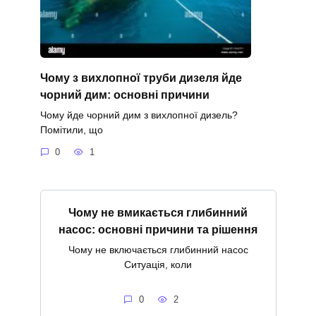
Чому з вихлопної труби дизеля йде
чорний дим: основні причини
Чому йде чорний дим з вихлопної дизель?
Помітили, що
0
1
Чому не вмикається глибинний
насос: основні причини та рішення
Чому не включається глибинний насос
Ситуація, коли
0
2