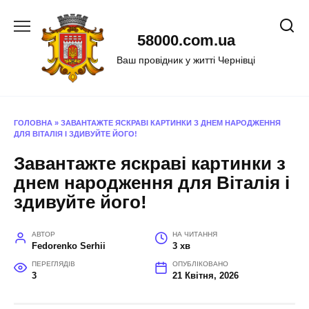
Перейти
до
58000.com.ua
вмісту
Ваш провідник у житті Чернівці
ГОЛОВНА
»
ЗАВАНТАЖТЕ ЯСКРАВІ КАРТИНКИ З ДНЕМ НАРОДЖЕННЯ
ДЛЯ ВІТАЛІЯ І ЗДИВУЙТЕ ЙОГО!
Завантажте яскраві картинки з
днем народження для Віталія і
здивуйте його!
АВТОР
НА ЧИТАННЯ
Fedorenko Serhii
3 хв
ПЕРЕГЛЯДІВ
ОПУБЛІКОВАНО
3
21 Квітня, 2026