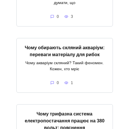
думати, що
0
3
Чому обирають скляний акваріум:
переваги матеріалу для рибок
Чому акваріум скляний? Такий феномен.
Кожен, хто мріє
0
1
Чому трифазна система
електропостачання працює на 380
вольт: пояснення