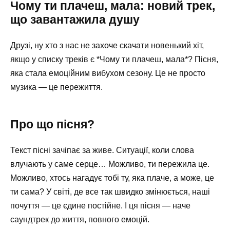
Чому ти плачеш, мала: новий трек,
що завантажила душу
Друзі, ну хто з нас не захоче скачати новенький хіт,
якщо у списку треків є *Чому ти плачеш, мала*? Пісня,
яка стала емоційним вибухом сезону. Це не просто
музика — це пережиття.
Про що пісня?
Текст пісні зачіпає за живе. Ситуації, коли слова
влучають у саме серце… Можливо, ти пережила це.
Можливо, хтось нагадує тобі ту, яка плаче, а може, це
ти сама? У світі, де все так швидко змінюється, наші
почуття — це єдине постійне. І ця пісня — наче
саундтрек до життя, повного емоцій.