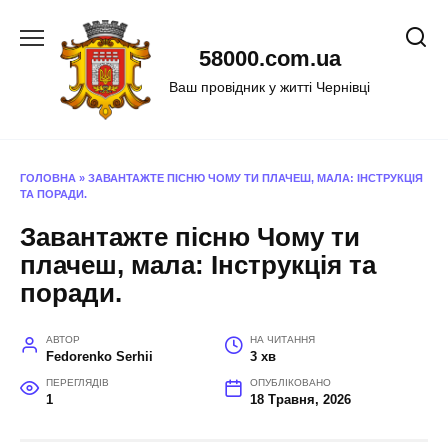
Перейти
до
58000.com.ua
вмісту
Ваш провідник у житті Чернівці
ГОЛОВНА
»
ЗАВАНТАЖТЕ ПІСНЮ ЧОМУ ТИ ПЛАЧЕШ, МАЛА: ІНСТРУКЦІЯ
ТА ПОРАДИ.
Завантажте пісню Чому ти
плачеш, мала: Інструкція та
поради.
АВТОР
НА ЧИТАННЯ
Fedorenko Serhii
3 хв
ПЕРЕГЛЯДІВ
ОПУБЛІКОВАНО
1
18 Травня, 2026