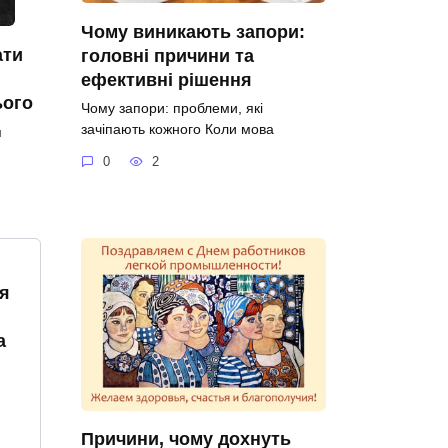
Чому виникають запори:
ати
головні причини та
ефективні рішення
ього
Чому запори: проблеми, які
зачіпають кожного Коли мова
я
0
2
я
а
Причини, чому дохнуть