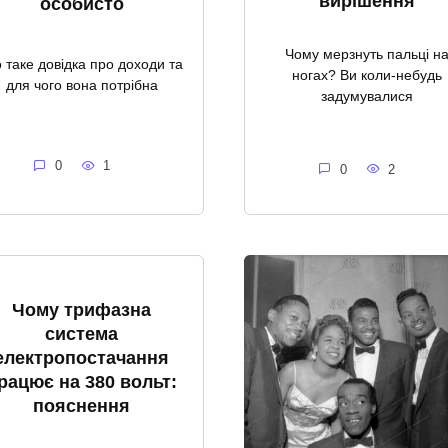
вирішення
особисто
Чому мерзнуть пальці н
 таке довідка про доходи та
ногах? Ви коли-небудь
для чого вона потрібна
задумувалися
0
1
0
2
Чому трифазна
система
електропостачання
рацює на 380 вольт:
пояснення