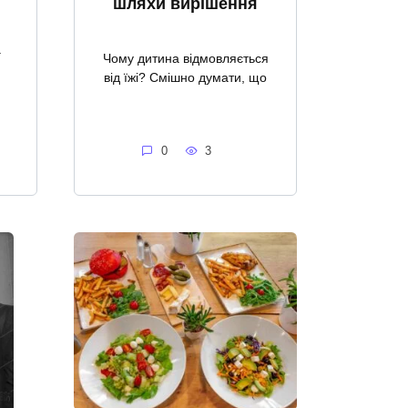
шляхи вирішення
а
Чому дитина відмовляється
від їжі? Смішно думати, що
0
3