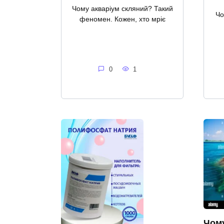
Чому акваріум скляний? Такий
Чо
феномен. Кожен, хто мріє
0
1
Чому