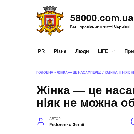
Перейти
до
58000.com.ua
вмісту
Ваш провідник у житті Чернівці
PR
Різне
Люди
LIFE
При
ГОЛОВНА
»
ЖІНКА — ЦЕ НАСАМПЕРЕД ЛЮДИНА. ЇЇ НІЯК
Жінка — це наса
ніяк не можна о
АВТОР
Fedorenko Serhii