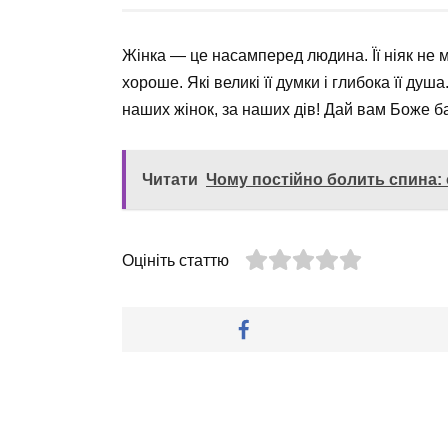
Жінка — це насамперед людина. Її ніяк не 
хороше. Які великі її думки і глибока її душ
наших жінок, за наших дів! Дай вам Боже ба
Читати
Чому постійно болить спина:
Оцініть статтю