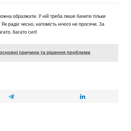
можна образжати. У ній треба лише бачити тільки
а. Як радіє чесно, натомість нічого не просячи. За
гато, багато сил!
 основні причини та рішення проблеми