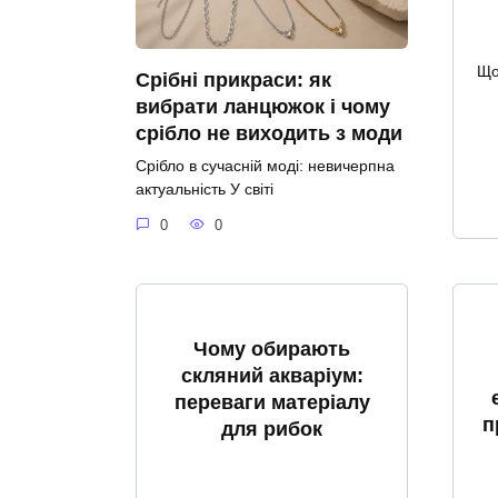
Що
Срібні прикраси: як
вибрати ланцюжок і чому
срібло не виходить з моди
Срібло в сучасній моді: невичерпна
актуальність У світі
0
0
Чому обирають
скляний акваріум:
переваги матеріалу
п
для рибок