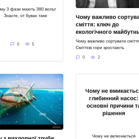
му 3 фази мають 380 вольт
Знаєте, от буває таке
Чому важливо сортув
сміття: ключ до
екологічного майбутн
Чому важливо сортувати смітт
0
5
Сміттєві гори зростають
0
2
Чому не вмикаєтьс
глибинний насос:
основні причини т
рішення
Чому не включається
 з вихлопної труби