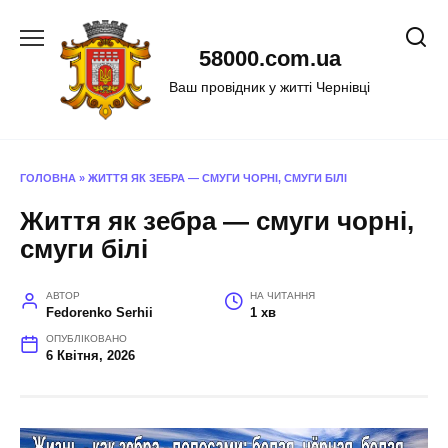
Перейти
до
58000.com.ua
вмісту
Ваш провідник у житті Чернівці
ГОЛОВНА
»
ЖИТТЯ ЯК ЗЕБРА — СМУГИ ЧОРНІ, СМУГИ БІЛІ
Життя як зебра — смуги чорні,
смуги білі
АВТОР
НА ЧИТАННЯ
Fedorenko Serhii
1 хв
ОПУБЛІКОВАНО
6 Квітня, 2026