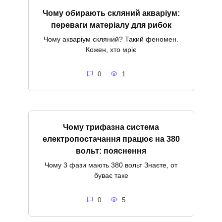
Чому обирають скляний акваріум:
переваги матеріалу для рибок
Чому акваріум скляний? Такий феномен.
Кожен, хто мріє
0
1
Чому трифазна система
електропостачання працює на 380
вольт: пояснення
Чому 3 фази мають 380 вольт Знаєте, от
буває таке
0
5