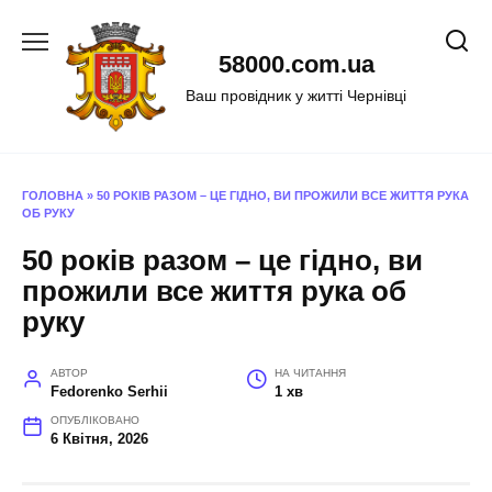
Перейти
до
58000.com.ua
вмісту
Ваш провідник у житті Чернівці
ГОЛОВНА
»
50 РОКІВ РАЗОМ – ЦЕ ГІДНО, ВИ ПРОЖИЛИ ВСЕ ЖИТТЯ РУКА
ОБ РУКУ
50 років разом – це гідно, ви
прожили все життя рука об
руку
АВТОР
НА ЧИТАННЯ
Fedorenko Serhii
1 хв
ОПУБЛІКОВАНО
6 Квітня, 2026