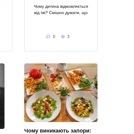
а
Чому дитина відмовляється
від їжі? Смішно думати, що
0
3
Чому виникають запори: