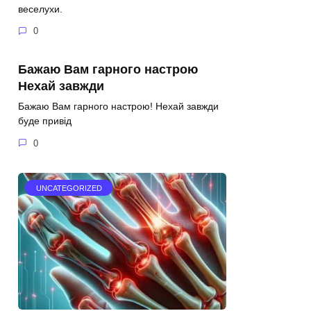
веселухи.
0
Бажаю Вам гарного настрою
Нехай завжди
Бажаю Вам гарного настрою! Нехай завжди
буде привід
0
UNCATEGORIZED