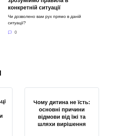
зрозуміймо правила в
конкретній ситуації
Чи дозволено вам рух прямо в даній
ситуації?
0
я
ці
Чому дитина не їсть:
основні причини
и
відмови від їжі та
шляхи вирішення