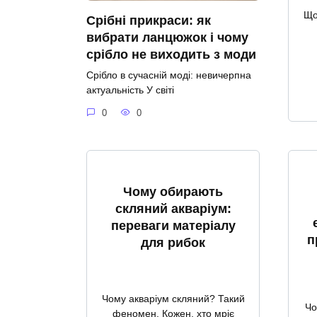
Що
Срібні прикраси: як
вибрати ланцюжок і чому
срібло не виходить з моди
Срібло в сучасній моді: невичерпна
актуальність У світі
0
0
Чому обирають
скляний акваріум:
переваги матеріалу
п
для рибок
Чому акваріум скляний? Такий
Чо
феномен. Кожен, хто мріє