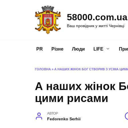
Перейти
до
58000.com.ua
вмісту
Ваш провідник у житті Чернівці
PR
Різне
Люди
LIFE
При
ГОЛОВНА
»
А НАШИХ ЖІНОК БОГ СТВОРИВ З УСІМА ЦИМ
А наших жінок Б
цими рисами
АВТОР
Fedorenko Serhii