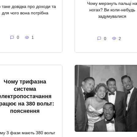
Чому мерзнуть пальці н
 таке довідка про доходи та
ногах? Ви коли-небудь
для чого вона потрібна
задумувалися
0
1
0
2
Чому трифазна
система
електропостачання
рацює на 380 вольт:
пояснення
му 3 фази мають 380 вольт