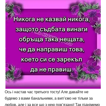
Ось і настав час третього тосту! Але давайте не
будемо з вами банальними, а вип’ємо не тільки за
любов, але і за все що з нею пов’язано! Так піднімемо