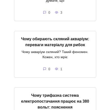
думати, що
0
3
Чому обирають скляний акваріум:
переваги матеріалу для рибок
Чому акваріум скляний? Такий феномен.
Кожен, хто мріє
0
1
Чому трифазна система
електропостачання працює на 380
вольт: пояснення