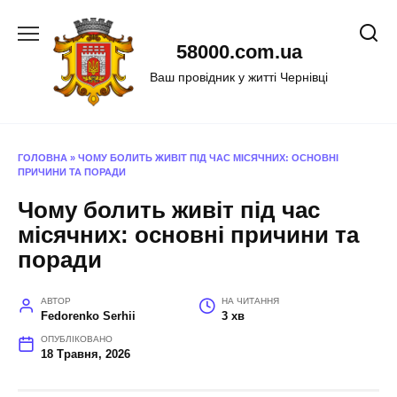
Перейти
до
58000.com.ua
вмісту
Ваш провідник у житті Чернівці
ГОЛОВНА
»
ЧОМУ БОЛИТЬ ЖИВІТ ПІД ЧАС МІСЯЧНИХ: ОСНОВНІ
ПРИЧИНИ ТА ПОРАДИ
Чому болить живіт під час
місячних: основні причини та
поради
АВТОР
НА ЧИТАННЯ
Fedorenko Serhii
3 хв
ОПУБЛІКОВАНО
18 Травня, 2026