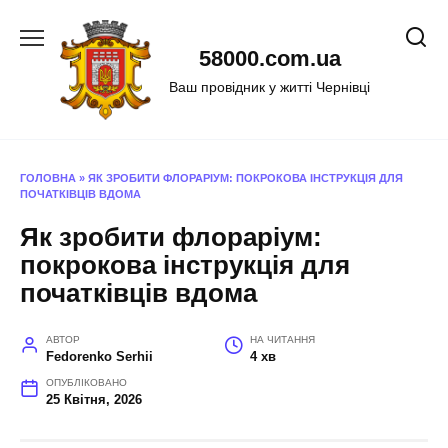
Перейти
до
58000.com.ua
вмісту
Ваш провідник у житті Чернівці
ГОЛОВНА
»
ЯК ЗРОБИТИ ФЛОРАРІУМ: ПОКРОКОВА ІНСТРУКЦІЯ ДЛЯ
ПОЧАТКІВЦІВ ВДОМА
Як зробити флораріум:
покрокова інструкція для
початківців вдома
АВТОР
НА ЧИТАННЯ
Fedorenko Serhii
4 хв
ОПУБЛІКОВАНО
25 Квітня, 2026