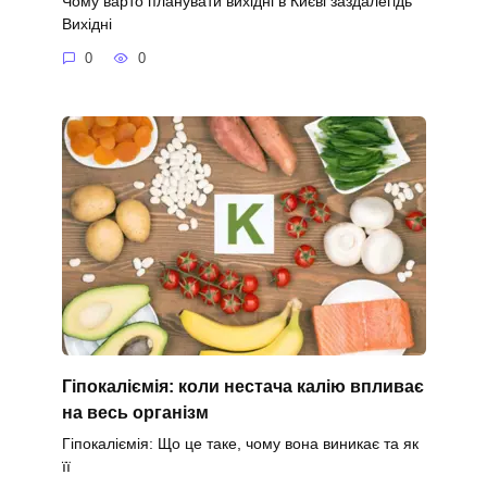
Чому варто планувати вихідні в Києві заздалегідь
Вихідні
0
0
Гіпокаліємія: коли нестача калію впливає
на весь організм
Гіпокаліємія: Що це таке, чому вона виникає та як
її