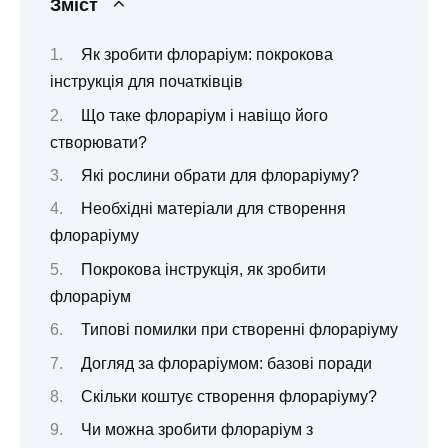
Зміст
Як зробити флораріум: покрокова
інструкція для початківців
Що таке флораріум і навіщо його
створювати?
Які рослини обрати для флораріуму?
Необхідні матеріали для створення
флораріуму
Покрокова інструкція, як зробити
флораріум
Типові помилки при створенні флораріуму
Догляд за флораріумом: базові поради
Скільки коштує створення флораріуму?
Чи можна зробити флораріум з