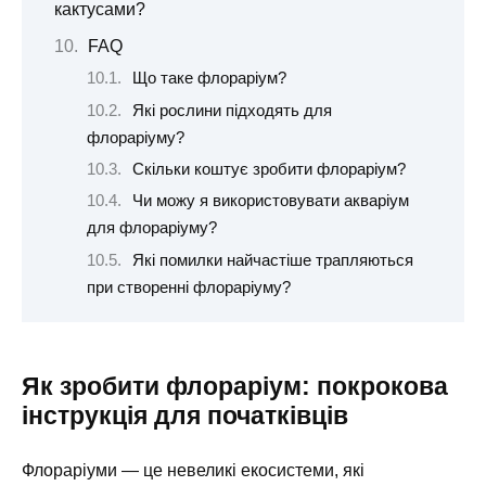
кактусами?
FAQ
Що таке флораріум?
Які рослини підходять для
флораріуму?
Скільки коштує зробити флораріум?
Чи можу я використовувати акваріум
для флораріуму?
Які помилки найчастіше трапляються
при створенні флораріуму?
Як зробити флораріум: покрокова
інструкція для початківців
Флораріуми — це невеликі екосистеми, які