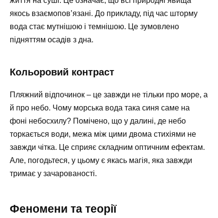
життя на суші. Це означає, що всі природні явища
якось взаємопов’язані. До прикладу, під час шторму
вода стає мутнішою і темнішою. Це зумовлено
підняттям осадів з дна.
Кольоровий контраст
Пляжний відпочинок – це завжди не тільки про море, а
й про небо. Чому морська вода така синя саме на
фоні небосхилу? Помічено, що у далині, де небо
торкається води, межа між цими двома стихіями не
завжди чітка. Це сприяє складним оптичним ефектам.
Але, погодьтеся, у цьому є якась магія, яка завжди
тримає у зачарованості.
Феномени та теорії