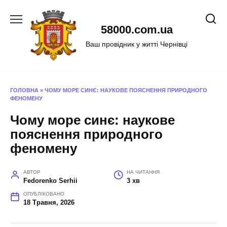
Перейти
до
58000.com.ua
вмісту
Ваш провідник у житті Чернівці
ГОЛОВНА
»
ЧОМУ МОРЕ СИНЄ: НАУКОВЕ ПОЯСНЕННЯ ПРИРОДНОГО
ФЕНОМЕНУ
Чому море синє: наукове
пояснення природного
феномену
АВТОР
НА ЧИТАННЯ
Fedorenko Serhii
3 хв
ОПУБЛІКОВАНО
18 Травня, 2026