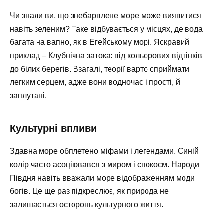
Чи знали ви, що знебарвлене море може виявитися
навіть зеленим? Таке відбувається у місцях, де вода
багата на вапно, як в Егейському морі. Яскравий
приклад – Клубнічна затока: від кольорових відтінків
до білих берегів. Взагалі, теорії варто сприймати
легким серцем, адже вони водночас і прості, й
заплутані.
Культурні впливи
Здавна море обплетено міфами і легендами. Синій
колір часто асоціювався з миром і спокоєм. Народи
Півдня навіть вважали море відображенням моди
богів. Це ще раз підкреслює, як природа не
залишається осторонь культурного життя.