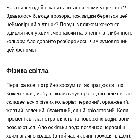
Багатьох людей цікавить питання: чому море синє?
Здавалося б, вода прозора, тож звідки береться цей
неймовірний відтінок? Поруч із пляжем хочеться
вдивлятися у хвилі, черпаючи натхнення з глибинного
кольору. Але давайте розберемось, чим зумовлений
цей феномен.
Фізика світла
Перш за все, потрібно зрозуміти, як працює світло.
Кожен з нас, мабуть, колись чув про те, що біле світло
складається з різних кольорів: червоний, оранжевий,
жовтий, зелений, блакитний, синій, фіолетовий. Коли
промені світла потрапляють на поверхню води, вони
розсіюються. Але оскільки вода поглинає червоніші
хвилі значно краще (в той час як сині проходять далі),