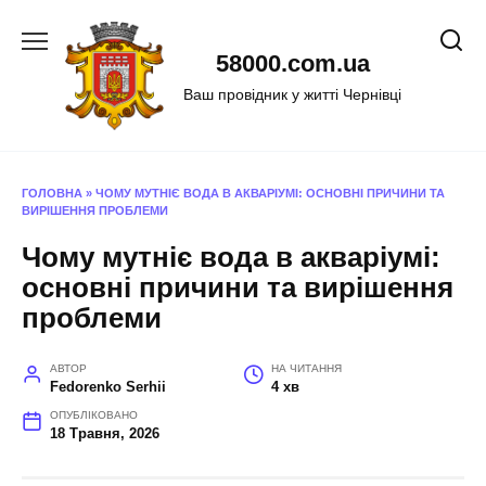
Перейти
до
58000.com.ua
вмісту
Ваш провідник у житті Чернівці
ГОЛОВНА
»
ЧОМУ МУТНІЄ ВОДА В АКВАРІУМІ: ОСНОВНІ ПРИЧИНИ ТА
ВИРІШЕННЯ ПРОБЛЕМИ
Чому мутніє вода в акваріумі:
основні причини та вирішення
проблеми
АВТОР
НА ЧИТАННЯ
Fedorenko Serhii
4 хв
ОПУБЛІКОВАНО
18 Травня, 2026