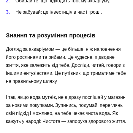
Обирай те, що підходить твоєму акваріуму.
Не забувай: це інвестиція в час і гроші.
Знання та розуміння процесів
Догляд за акваріумом — це більше, ніж наповнення
його рослинами та рибами. Це чудесне, підводне
життя, яке залежить від тебе. Досліди, читай, говори з
іншими ентузіастами. Це путівник, що триматиме тебе
на правильному шляху.
І так, якщо вода мутніє, не відразу поспішай у магазин
за новими покупками. Зупинись, подумай, переглянь
свій підхід і можливо, на тебе чекає чиста вода. Як
кажуть у народі: Чистота — запорука здорового життя.