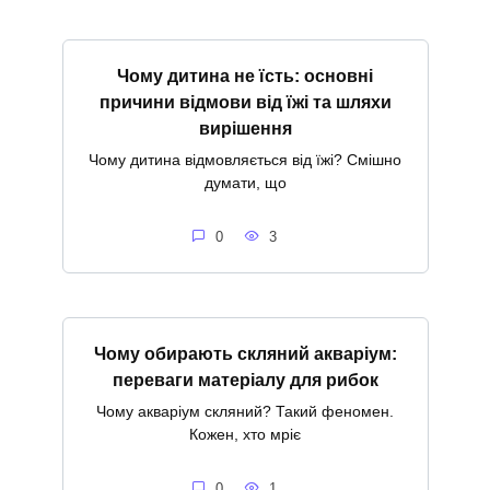
Чому дитина не їсть: основні
причини відмови від їжі та шляхи
вирішення
Чому дитина відмовляється від їжі? Смішно
думати, що
0
3
Чому обирають скляний акваріум:
переваги матеріалу для рибок
Чому акваріум скляний? Такий феномен.
Кожен, хто мріє
0
1