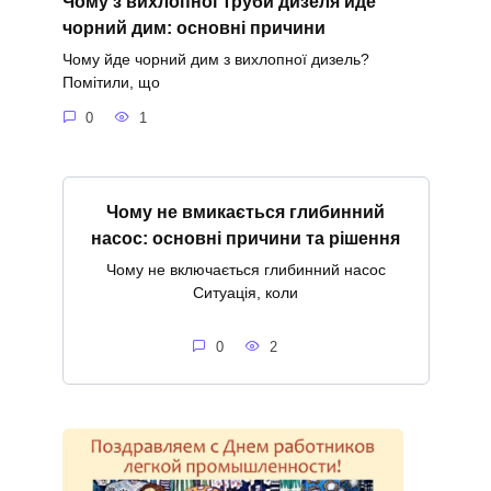
Чому з вихлопної труби дизеля йде
чорний дим: основні причини
Чому йде чорний дим з вихлопної дизель?
Помітили, що
0
1
Чому не вмикається глибинний
насос: основні причини та рішення
Чому не включається глибинний насос
Ситуація, коли
0
2