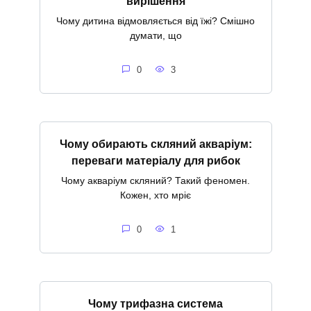
вирішення
Чому дитина відмовляється від їжі? Смішно
думати, що
0
3
Чому обирають скляний акваріум:
переваги матеріалу для рибок
Чому акваріум скляний? Такий феномен.
Кожен, хто мріє
0
1
Чому трифазна система