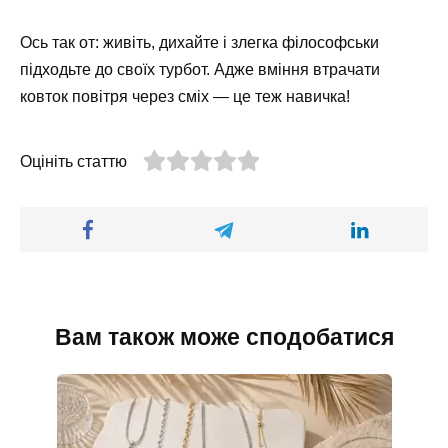
Ось так от: живіть, дихайте і злегка філософськи
підходьте до своїх турбот. Адже вміння втрачати
ковток повітря через сміх — це теж навичка!
Оцініть статтю
Вам також може сподобатися