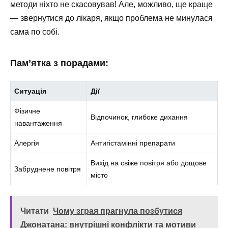
методи ніхто не скасовував! Але, можливо, ще краще
— звернутися до лікаря, якщо проблема не минулася
сама по собі.
Пам’ятка з порадами:
Ситуація
Дії
Фізичне
Відпочинок, глибоке дихання
навантаження
Алергія
Антигістамінні препарати
Вихід на свіже повітря або дощове
Забруднене повітря
місто
Читати
Чому зграя прагнула позбутися
Джонатана: внутрішні конфлікти та мотиви