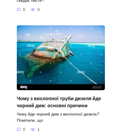
скидає листя?
0
0
Чому з вихлопної труби дизеля йде
чорний дим: основні причини
Чому йде чорний дим з вихлопної дизель?
Помітили, що
0
1