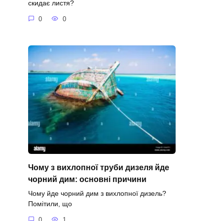
скидає листя?
0
0
Чому з вихлопної труби дизеля йде
чорний дим: основні причини
Чому йде чорний дим з вихлопної дизель?
Помітили, що
0
1