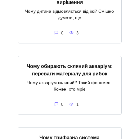
вирішення
Чому дитина відмовляється від їжі? Смішно
думати, що
0
3
Чому обирають скляний акваріум:
переваги матеріалу для рибок
Чому акваріум скляний? Такий феномен.
Кожен, хто мріє
0
1
Чому трифазна система